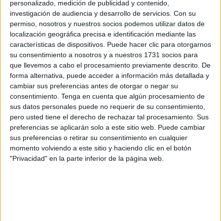
personalizado, medición de publicidad y contenido,
señalan.
investigación de audiencia y desarrollo de servicios.
Con su
permiso, nosotros y nuestros socios podemos utilizar datos de
localización geográfica precisa e identificación mediante las
características de dispositivos. Puede hacer clic para otorgarnos
su consentimiento a nosotros y a nuestros 1731 socios para
que llevemos a cabo el procesamiento previamente descrito. De
forma alternativa, puede acceder a información más detallada y
cambiar sus preferencias antes de otorgar o negar su
consentimiento.
Tenga en cuenta que algún procesamiento de
sus datos personales puede no requerir de su consentimiento,
pero usted tiene el derecho de rechazar tal procesamiento. Sus
preferencias se aplicarán solo a este sitio web. Puede cambiar
sus preferencias o retirar su consentimiento en cualquier
momento volviendo a este sitio y haciendo clic en el botón
"Privacidad" en la parte inferior de la página web.
¿Son ciertos los estudios de Monsanto?
Hace muy poco, una corte federal de Estados Unidos
accedió a documentos que ponen en duda la seguridad
y métodos de investigación de Monsanto. Estos