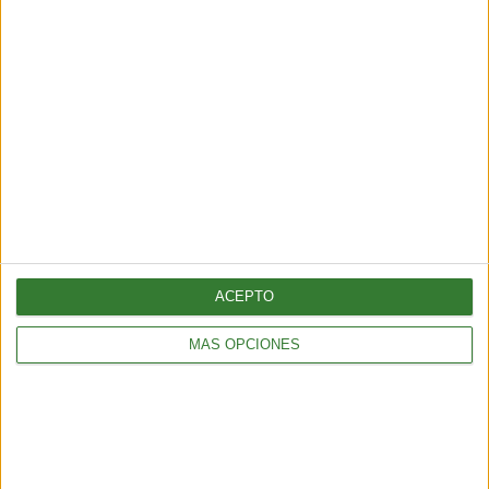
recién empieza a entender
Cargando...
ACEPTO
MÁS OPCIONES
BIENESTAR
La proteína, mucho más que un nutriente clave para el