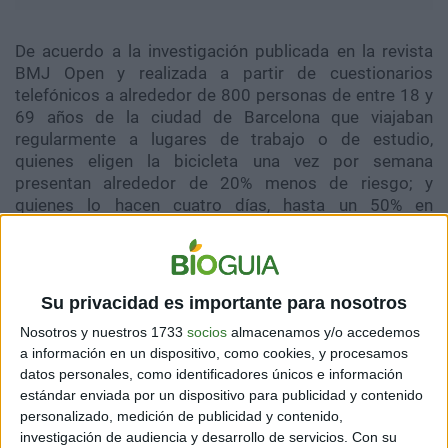
De acuerdo a la investigación publicada en la revista
BMJ Open y realizada a partir de cuestionarios
telefónicos a alrededor de 800 personas de entre 18 y
69 años de la ciudad de Barcelona que viajaban
regularmente a lugares de trabajo o de estudio,
quienes eligen la bicicleta una vez por semana
presentan alrededor de 20% menos de riesgo; y
quienes lo hacen cuatro días, hasta un 50% en
comparación con quienes no lo hacen.
Por otro lado, también el estudio señala que el riesgo
de estrés disminuye cuando el entorno urbano es más
Su privacidad es importante para nosotros
amigable para el uso de bicicletas, por ejemplo, cuando
Nosotros y nuestros 1733
socios
almacenamos y/o accedemos
hay sendas especiales para andar, o estaciones
a información en un dispositivo, como cookies, y procesamos
públicas cercanas.
datos personales, como identificadores únicos e información
estándar enviada por un dispositivo para publicidad y contenido
[Mira las 10 bicicletas más hermosas del planeta]
personalizado, medición de publicidad y contenido,
investigación de audiencia y desarrollo de servicios.
Con su