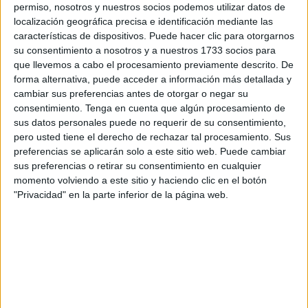
permiso, nosotros y nuestros socios podemos utilizar datos de
localización geográfica precisa e identificación mediante las
características de dispositivos. Puede hacer clic para otorgarnos
su consentimiento a nosotros y a nuestros 1733 socios para
que llevemos a cabo el procesamiento previamente descrito. De
forma alternativa, puede acceder a información más detallada y
cambiar sus preferencias antes de otorgar o negar su
consentimiento.
Tenga en cuenta que algún procesamiento de
sus datos personales puede no requerir de su consentimiento,
pero usted tiene el derecho de rechazar tal procesamiento. Sus
preferencias se aplicarán solo a este sitio web. Puede cambiar
sus preferencias o retirar su consentimiento en cualquier
momento volviendo a este sitio y haciendo clic en el botón
Por eso, el estudio concluye diciendo que:
"La
"Privacidad" en la parte inferior de la página web.
reducción del estrés puede ser una consecuencia
importante del uso rutinario de la bicicleta y debe ser
considerada por los tomadores de decisiones como otro
beneficio potencial de su promoción"
. De esta manera, si
se apuesta en el diseño urbano por favorecer el uso de
la bicicleta, no solo se estaría ayudando a reducir la
contaminación, sino también se impulsarían hábitos de