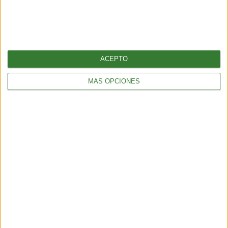
BIENESTAR
¿Cómo elegir una opción eficiente para calefaccionar tu hogar
sin gastar de más?
5 min
| 2026-04-13 18:56
ACEPTO
MÁS OPCIONES
BIENESTAR
Batido post entrenamiento: cómo recuperar energía después
de hacer ejercicio
4 min
| 2026-03-20 15:04