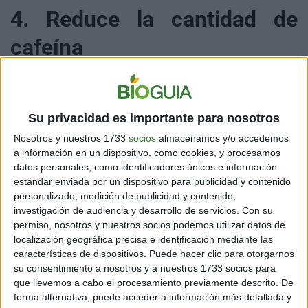
4. Reduce la cantidad de
cafeína
Su privacidad es importante para nosotros
Aunque en pequeñas dosis no trae problemas, el
consumo excesivo de cafeína puede afectar
Nosotros y nuestros 1733
socios
almacenamos y/o accedemos
a información en un dispositivo, como cookies, y procesamos
negativamente a tu salud. Uno de los síntomas que
datos personales, como identificadores únicos e información
puede provocar es dolor de cabeza, así que si tomas
estándar enviada por un dispositivo para publicidad y contenido
demasiado café a diario, intenta reducir una o dos
personalizado, medición de publicidad y contenido,
tazas. Notarás la diferencia.
investigación de audiencia y desarrollo de servicios.
Con su
permiso, nosotros y nuestros socios podemos utilizar datos de
localización geográfica precisa e identificación mediante las
características de dispositivos. Puede hacer clic para otorgarnos
su consentimiento a nosotros y a nuestros 1733 socios para
que llevemos a cabo el procesamiento previamente descrito. De
forma alternativa, puede acceder a información más detallada y