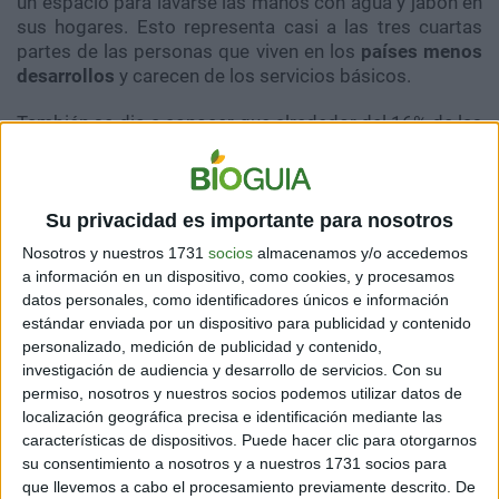
un espacio para lavarse las manos con agua y jabón en
sus hogares. Esto representa casi a las tres cuartas
partes de las personas que viven en los
países menos
desarrollos
y carecen de los servicios básicos.
También se dio a conocer que alrededor del 16% de las
instalaciones médicas no tienen un lugar para que los
pacientes se laven las manos. Asimismo, el 47% de las
escuelas no tienen los lugares adecuados para que
Su privacidad es importante para nosotros
alrededor de
900 millones de niños
puedan lavarse las
manos con agua y jabón.
Nosotros y nuestros 1731
socios
almacenamos y/o accedemos
a información en un dispositivo, como cookies, y procesamos
datos personales, como identificadores únicos e información
LOS MÁS AFECTADOS SON LOS PAÍSES EN
estándar enviada por un dispositivo para publicidad y contenido
DESARROLLO
personalizado, medición de publicidad y contenido,
investigación de audiencia y desarrollo de servicios.
Con su
permiso, nosotros y nuestros socios podemos utilizar datos de
localización geográfica precisa e identificación mediante las
características de dispositivos. Puede hacer clic para otorgarnos
su consentimiento a nosotros y a nuestros 1731 socios para
que llevemos a cabo el procesamiento previamente descrito. De