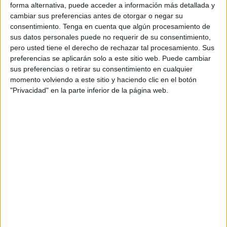
forma alternativa, puede acceder a información más detallada y
cambiar sus preferencias antes de otorgar o negar su
consentimiento.
Tenga en cuenta que algún procesamiento de
sus datos personales puede no requerir de su consentimiento,
pero usted tiene el derecho de rechazar tal procesamiento. Sus
preferencias se aplicarán solo a este sitio web. Puede cambiar
sus preferencias o retirar su consentimiento en cualquier
momento volviendo a este sitio y haciendo clic en el botón
Según los datos que brinda la
UNICEF
, 258 millones de
"Privacidad" en la parte inferior de la página web.
personas o el 63% en África no tiene acceso a lavarse
las manos. En Asia, alrededor de 153 millones de
personas carecen de la posibilidad de lavarse las
manos en sus casas. En filipinas 41 millones de
personas tampoco tienen acceso a este tipo de
instalaciones.