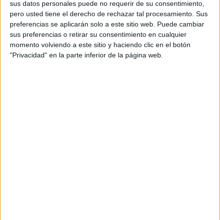
sus datos personales puede no requerir de su consentimiento,
pero usted tiene el derecho de rechazar tal procesamiento. Sus
preferencias se aplicarán solo a este sitio web. Puede cambiar
sus preferencias o retirar su consentimiento en cualquier
momento volviendo a este sitio y haciendo clic en el botón
"Privacidad" en la parte inferior de la página web.
Las dos complicaciones principales asociadas con las
venas varicosas son úlceras y coágulos de sangre. Las
úlceras se pueden formar en la piel cerca de las venas
varicosas y son causadas por la acumulación a largo
plazo en el tejido, que es generada por aumento de la
presión de la sangre dentro de esas venas.
La segunda complicación principal es un coágulo de
sangre. Cuando esto ocurre, las venas se agrandan y la
pierna se hincha considerablemente.
Cómo tratar las venas varicosas a tiempo
Usar medias de descanso para disminuir la