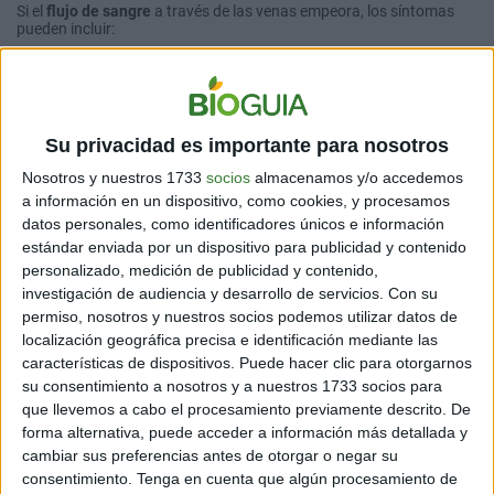
Si el
flujo de sangre
a través de las venas empeora, los síntomas
pueden incluir:
Hinchazón de la pierna
Dolor de pierna o pantorrilla después de sentarse o
Su privacidad es importante para nosotros
estar de pie durante largos períodos
Nosotros y nuestros 1733
socios
almacenamos y/o accedemos
Cambios de color en la piel de las piernas o los
a información en un dispositivo, como cookies, y procesamos
datos personales, como identificadores únicos e información
tobillos
estándar enviada por un dispositivo para publicidad y contenido
personalizado, medición de publicidad y contenido,
Piel seca, irritada, escamosa que puede romperse
investigación de audiencia y desarrollo de servicios.
Con su
fácilmente
permiso, nosotros y nuestros socios podemos utilizar datos de
localización geográfica precisa e identificación mediante las
Llagas (úlceras) cutáneas que no sanan fácilmente
características de dispositivos. Puede hacer clic para otorgarnos
su consentimiento a nosotros y a nuestros 1733 socios para
que llevemos a cabo el procesamiento previamente descrito. De
Engrosamiento y endurecimiento de la piel en las
forma alternativa, puede acceder a información más detallada y
piernas y los tobillos (esto puede suceder con el
cambiar sus preferencias antes de otorgar o negar su
tiempo)
consentimiento.
Tenga en cuenta que algún procesamiento de