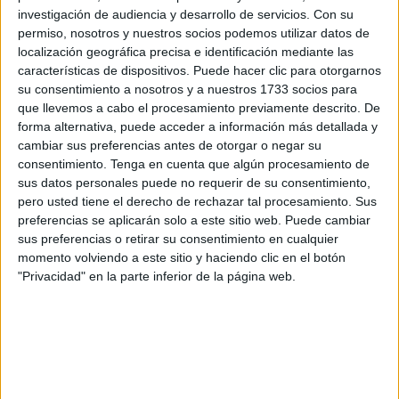
investigación de audiencia y desarrollo de servicios.
Con su
Alarma
permiso, nosotros y nuestros socios podemos utilizar datos de
localización geográfica precisa e identificación mediante las
La necesidad de comer chocolate compulsivamente no
características de dispositivos. Puede hacer clic para otorgarnos
debe ser ignorada o subestimada, ya que puede ser
su consentimiento a nosotros y a nuestros 1733 socios para
señal de que detrás de estos antojos se esconde un
que llevemos a cabo el procesamiento previamente descrito. De
cuadro de depresión o estrés. A veces también se
forma alternativa, puede acceder a información más detallada y
relaciona a una baja de algún mineral, como el
cambiar sus preferencias antes de otorgar o negar su
magnesio. Si tu cuerpo te pide chocolate con una
consentimiento.
Tenga en cuenta que algún procesamiento de
frecuencia que no te parece saludable, puedes
sus datos personales puede no requerir de su consentimiento,
consultar con un médico o nutricionista.
pero usted tiene el derecho de rechazar tal procesamiento. Sus
preferencias se aplicarán solo a este sitio web. Puede cambiar
sus preferencias o retirar su consentimiento en cualquier
Comer un dulce o chocolate esporádicamente no tiene
momento volviendo a este sitio y haciendo clic en el botón
nada de malo y está asociado al disfrute de los
"Privacidad" en la parte inferior de la página web.
sabores. Pero si sientes antojos ante una misma
situación es probable que haya un patrón de conducta
que puedes comentarle al médico, y si las ganas son
descontroladas también es bueno que un chequeo
confirme las causas.