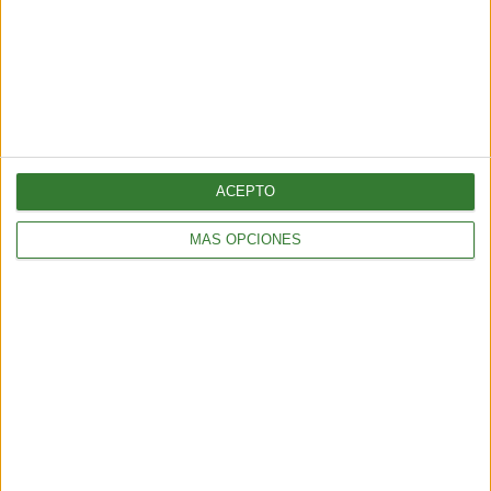
BIENESTAR
¿Cómo elegir una opción eficiente para calefaccionar tu hogar
sin gastar de más?
ACEPTO
5 min
| 2026-04-13 18:56
MÁS OPCIONES
BIENESTAR
Batido post entrenamiento: cómo recuperar energía después