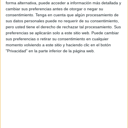
forma alternativa, puede acceder a información más detallada y
cambiar sus preferencias antes de otorgar o negar su
consentimiento.
Tenga en cuenta que algún procesamiento de
sus datos personales puede no requerir de su consentimiento,
pero usted tiene el derecho de rechazar tal procesamiento. Sus
preferencias se aplicarán solo a este sitio web. Puede cambiar
sus preferencias o retirar su consentimiento en cualquier
momento volviendo a este sitio y haciendo clic en el botón
"Privacidad" en la parte inferior de la página web.
5- Quítate la ropa con la que saliste y llévala al
lavarropas.
6- Date un baño con jabón, y si puedes con agua tibia.
7- Procede a desinfectar las compras.
8- Por último limpia la zona donde estuvo apoyada la