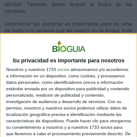
alcohol. También debes limpiar la bolsa de las
compras.
Desinfectar las compras es importante, pero no sirve
de nada si la persona que las realizó no se limpia. Este
proceso es más complejo, por eso lo dividimos en
pasos:
1- Al volver, abre la puerta pero al cerrarla procura no
Su privacidad es importante para nosotros
hacerlo con las manos, si lo haces debes limpiar la
Nosotros y nuestros 1733
socios
almacenamos y/o accedemos
zona con desinfectante.
a información en un dispositivo, como cookies, y procesamos
datos personales, como identificadores únicos e información
2- Deja tu mochila, bolso, billetera y llaves en un lugar
estándar enviada por un dispositivo para publicidad y contenido
en específico (puede ser útil un cesto) y luego rocíalas
personalizado, medición de publicidad y contenido,
con algún desinfectante o con agua y alcohol.
investigación de audiencia y desarrollo de servicios.
Con su
permiso, nosotros y nuestros socios podemos utilizar datos de
3- Quítate las zapatillas, sepáralas y haz el mismo
localización geográfica precisa e identificación mediante las
procedimiento, rocíalas con algún desinfectante.
características de dispositivos. Puede hacer clic para otorgarnos
su consentimiento a nosotros y a nuestros 1733 socios para
4- Limpia la entrada con agua y jabón, en específico el
que llevemos a cabo el procesamiento previamente descrito. De
picaporte.