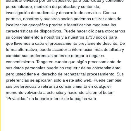
estándar enviada por un dispositivo para publicidad y contenido
personalizado, medición de publicidad y contenido,
investigación de audiencia y desarrollo de servicios.
Con su
permiso, nosotros y nuestros socios podemos utilizar datos de
localización geográfica precisa e identificación mediante las
características de dispositivos. Puede hacer clic para otorgarnos
su consentimiento a nosotros y a nuestros 1733 socios para
que llevemos a cabo el procesamiento previamente descrito. De
forma alternativa, puede acceder a información más detallada y
cambiar sus preferencias antes de otorgar o negar su
consentimiento.
Tenga en cuenta que algún procesamiento de
Para que un virus provoque enfermedades tanto en los
sus datos personales puede no requerir de su consentimiento,
animales como en las personas
depende de la especie
pero usted tiene el derecho de rechazar tal procesamiento. Sus
principalmente
, ya que algunas son mucho más
preferencias se aplicarán solo a este sitio web. Puede cambiar
agresivas comparadas con otras. Sin embargo, hay
sus preferencias o retirar su consentimiento en cualquier
otra clase de factores que también influyen en si un
momento volviendo a este sitio y haciendo clic en el botón
virus tiene la capacidad para ocasionar una afección o
"Privacidad" en la parte inferior de la página web.
no, como en el caso de la inmunidad del huésped.
Todos los organismos son diferentes, bien sea
animales o seres humanos, por lo tanto las respuestas
frente al virus pueden ser extremadamente activas o no