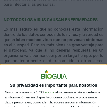
para infectar a las personas.
NO TODOS LOS VIRUS CAUSAN ENFERMEDADES
Lo más seguro es que no conocías esta información
dentro de los datos curiosos de los virus, y la verdad es
que
existen muchos virus que no provocan síntomas
en el huésped. Esto es más bien una gran ventaja para
el patógeno, ya que al no generar respuesta en un
organismo va a permanecer por un largo tiempo, por lo
que posteriormente será transmitido a otros seres
humanos al igual que a otros animales continuamente.
LOS VIRUS PRODUCEN ENFERMEDADES O NO
Su privacidad es importante para nosotros
DEPENDIENDO DE UNA SERIE DE FACTORES
Nosotros y nuestros 1733
socios
almacenamos y/o accedemos
a información en un dispositivo, como cookies, y procesamos
datos personales, como identificadores únicos e información