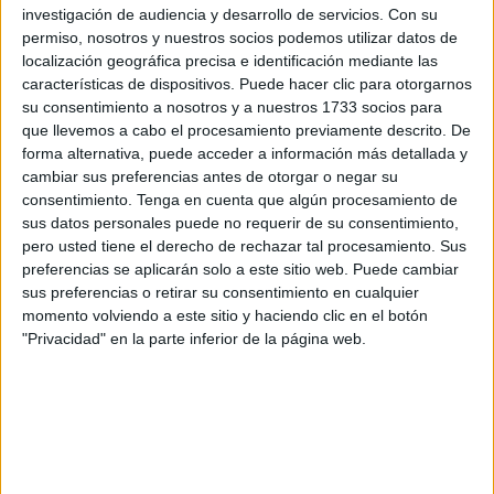
investigación de audiencia y desarrollo de servicios.
Con su
permiso, nosotros y nuestros socios podemos utilizar datos de
localización geográfica precisa e identificación mediante las
características de dispositivos. Puede hacer clic para otorgarnos
su consentimiento a nosotros y a nuestros 1733 socios para
que llevemos a cabo el procesamiento previamente descrito. De
forma alternativa, puede acceder a información más detallada y
cambiar sus preferencias antes de otorgar o negar su
consentimiento.
Tenga en cuenta que algún procesamiento de
sus datos personales puede no requerir de su consentimiento,
pero usted tiene el derecho de rechazar tal procesamiento. Sus
preferencias se aplicarán solo a este sitio web. Puede cambiar
3. Por otro lado, bate los huevos y añade los
sus preferencias o retirar su consentimiento en cualquier
garbanzos.
momento volviendo a este sitio y haciendo clic en el botón
4. Procesa la preparación hasta lograr una textura fina.
"Privacidad" en la parte inferior de la página web.
5. Añade el endulzante y la levadura en polvo. Integra
bien.
6. Agrega el chocolate fundido o el cacao en polvo y las
nueces picadas. Revuelve.
Si lo prefieres, puedes agregar canela, jengibre, esencia