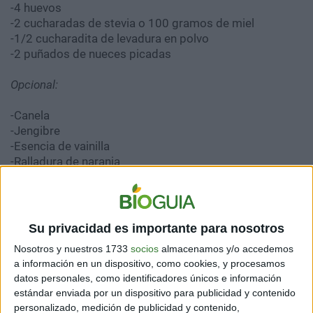
-4 huevos
-2 cucharadas de stevia o 100 gramos de miel
-1/2 cucharadita de levadura en polvo
-2 puñados de nueces picadas
Opcional:
-Canela
-Jengibre
-Esencia de vainilla
-Ralladura de naranja
PREPARACIÓN
Su privacidad es importante para nosotros
1. Antes de comenzar, precalienta el horno a 180º C.
Nosotros y nuestros 1733
socios
almacenamos y/o accedemos
2. En un recipiente, derrite el chocolate a baño maría.
a información en un dispositivo, como cookies, y procesamos
datos personales, como identificadores únicos e información
estándar enviada por un dispositivo para publicidad y contenido
personalizado, medición de publicidad y contenido,