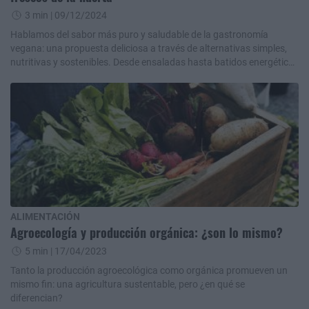
3 min
| 09/12/2024
Hablamos del sabor más puro y saludable de la gastronomía
vegana: una propuesta deliciosa a través de alternativas simples,
nutritivas y sostenibles. Desde ensaladas hasta batidos energéticos
e infusiones relajantes.
ALIMENTACIÓN
Agroecología y producción orgánica: ¿son lo mismo?
5 min
| 17/04/2023
Tanto la producción agroecológica como orgánica promueven un
mismo fin: una agricultura sustentable, pero ¿en qué se
diferencian?