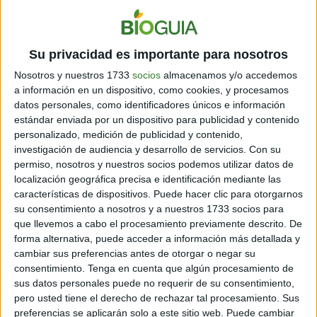
4 min
| 27/06/2022
Conoce las razones por las que tener una huerta en tu hogar puede
beneficiarte. Ayuda a comer sano, a liberar tensiones y a conectarte
Su privacidad es importante para nosotros
con la naturaleza.
Nosotros y nuestros 1733
socios
almacenamos y/o accedemos
a información en un dispositivo, como cookies, y procesamos
datos personales, como identificadores únicos e información
estándar enviada por un dispositivo para publicidad y contenido
personalizado, medición de publicidad y contenido,
investigación de audiencia y desarrollo de servicios.
Con su
permiso, nosotros y nuestros socios podemos utilizar datos de
localización geográfica precisa e identificación mediante las
características de dispositivos. Puede hacer clic para otorgarnos
su consentimiento a nosotros y a nuestros 1733 socios para
que llevemos a cabo el procesamiento previamente descrito. De
HOGAR
Conoce cuáles son los principales beneficios de tener un
forma alternativa, puede acceder a información más detallada y
cambiar sus preferencias antes de otorgar o negar su
huerto en casa
consentimiento.
Tenga en cuenta que algún procesamiento de
3 min
| 14/03/2022
sus datos personales puede no requerir de su consentimiento,
pero usted tiene el derecho de rechazar tal procesamiento. Sus
¿Cómo beneficia a tu salud y al ambiente al mismo tiempo? Te
preferencias se aplicarán solo a este sitio web. Puede cambiar
damos 7 razones para animarte a crear tu propio huerto hoy