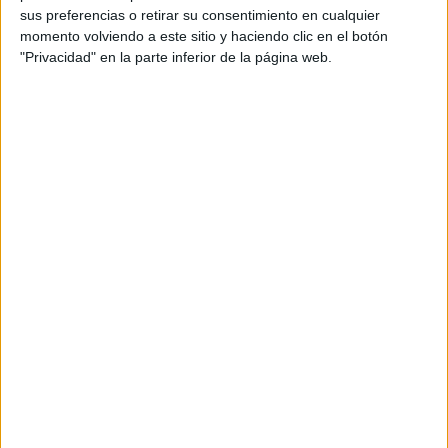
mismo.
sus preferencias o retirar su consentimiento en cualquier
momento volviendo a este sitio y haciendo clic en el botón
"Privacidad" en la parte inferior de la página web.
ALIMENTACIÓN
Recetas para quienes quieren hacer una transición en
su alimentación
8 min
| 15/07/2021
Los seres humanos han consumido pollo desde hace muchos años;
pero, ¿existe alguna forma de obtener sus beneficios y cuidar del
medio ambiente al mismo tiempo?