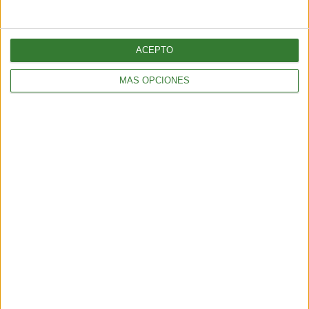
ACEPTO
ALIMENTACIÓN
MÁS OPCIONES
7 cosas que sucederán de inmediato cuando comiences
a comer miel a diario
3 min
| 26/10/2017
Uno de los bocadillos más sanos y deliciosos que han existido.
BIENESTAR