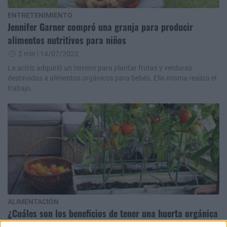
ENTRETENIMIENTO
Jennifer Garner compró una granja para producir
alimentos nutritivos para niños
2 min
| 14/07/2022
La actriz adquirió un terreno para plantar frutas y verduras
destinadas a alimentos orgánicos para bebés. Ella misma realiza el
trabajo.
ALIMENTACIÓN
¿Cuáles son los beneficios de tener una huerta orgánica
en casa?