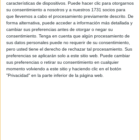
características de dispositivos. Puede hacer clic para otorgarnos
dejaron y se hicieron amigas
su consentimiento a nosotros y a nuestros 1731 socios para
que llevemos a cabo el procesamiento previamente descrito. De
3 min
| 14/10/2022
forma alternativa, puede acceder a información más detallada y
Fue algo bastante peculiar: las dos tenían una relación con el
cambiar sus preferencias antes de otorgar o negar su
mismo sujeto. Se descubrieron mutuamente, pero lejos de rivalizar
consentimiento.
Tenga en cuenta que algún procesamiento de
prefirieron hacer un pacto para olvidar ese mal instante.
sus datos personales puede no requerir de su consentimiento,
pero usted tiene el derecho de rechazar tal procesamiento. Sus
preferencias se aplicarán solo a este sitio web. Puede cambiar
sus preferencias o retirar su consentimiento en cualquier
momento volviendo a este sitio y haciendo clic en el botón
"Privacidad" en la parte inferior de la página web.
TENDENCIAS
¿Alguien que engaña lo vuelve a hacer? La conducta de
los infieles seriales
3 min
| 22/08/2022