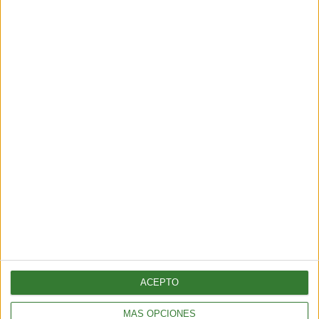
TENDENCIAS
Cómo actuar ante una infidelidad, ¿te consideras una
persona madura?
3 min
| 23/06/2022
La infidelidad es una realidad. Las estadísticas demuestran que los
hombres tienden a ser más infieles que las mujeres. Sin embargo,
estas últimas tienen herramientas para salir adelante.
ACEPTO
MÁS OPCIONES