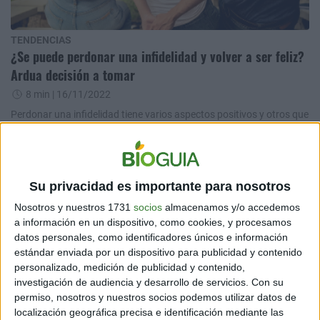
TENDENCIAS
¿Se puede perdonar una infidelidad y volver a ser feliz?
Ardua decisión a tomar
8 min
| 16/11/2022
Perdonar una infidelidad tiene varios aspectos positivos y otros que
son negativos, ya que ser infiel es un daño bastante grave para la
relación.
Su privacidad es importante para nosotros
Nosotros y nuestros 1731
socios
almacenamos y/o accedemos
a información en un dispositivo, como cookies, y procesamos
datos personales, como identificadores únicos e información
estándar enviada por un dispositivo para publicidad y contenido
personalizado, medición de publicidad y contenido,
investigación de audiencia y desarrollo de servicios.
Con su
permiso, nosotros y nuestros socios podemos utilizar datos de
TENDENCIAS
localización geográfica precisa e identificación mediante las
Descubrieron que compartían el mismo novio, lo