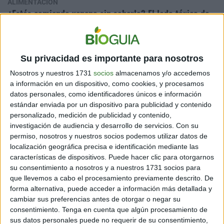
ALIMENTACIÓN
¿Estás comiendo veneno sin saberlo? El lado tóxico de
tu despensa
3 min
| 26/05/2025
Aunque no los veas, pueden estar ahí. El moho y ciertas toxinas
Su privacidad es importante para nosotros
producidas por hongos contaminan alimentos cotidianos. Te
Nosotros y nuestros 1731
socios
almacenamos y/o accedemos
contamos todo.
a información en un dispositivo, como cookies, y procesamos
datos personales, como identificadores únicos e información
estándar enviada por un dispositivo para publicidad y contenido
personalizado, medición de publicidad y contenido,
investigación de audiencia y desarrollo de servicios.
Con su
permiso, nosotros y nuestros socios podemos utilizar datos de
localización geográfica precisa e identificación mediante las
características de dispositivos. Puede hacer clic para otorgarnos
su consentimiento a nosotros y a nuestros 1731 socios para
que llevemos a cabo el procesamiento previamente descrito. De
AMBIENTE
forma alternativa, puede acceder a información más detallada y
Peligro: la criatura colombiana más venenosa del
cambiar sus preferencias antes de otorgar o negar su
mundo
consentimiento.
Tenga en cuenta que algún procesamiento de
sus datos personales puede no requerir de su consentimiento,