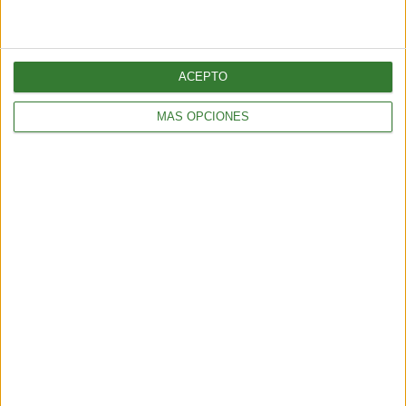
AMBIENTE
El caracol cono: la joya del mar que puede matarte en
minutos
ACEPTO
2 min
| 14/05/2025
MÁS OPCIONES
A pesar de su aspecto inofensivo, es considerado uno de los
animales más peligrosos de los océanos. Más datos en la nota.
AMBIENTE
Impacta: el cambio climático podría traer serpientes
venenosas