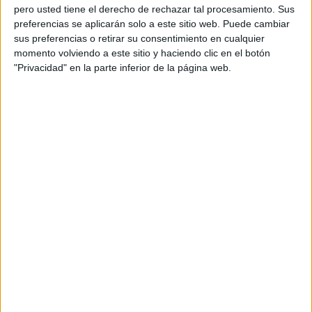
3 min
| 23/05/2025
pero usted tiene el derecho de rechazar tal procesamiento. Sus
Su veneno es usado ancestralmente por comunidades indígenas,
preferencias se aplicarán solo a este sitio web. Puede cambiar
pero hoy enfrenta la amenaza del tráfico ilegal y la deforestación.
sus preferencias o retirar su consentimiento en cualquier
momento volviendo a este sitio y haciendo clic en el botón
"Privacidad" en la parte inferior de la página web.
AMBIENTE
La medusa con 24 ojos y veneno letal que ya inquieta a
la ciencia
2 min
| 20/05/2025
Fue descubierta en Hong Kong y puede matarte en minutos. Nada
como una máquina, ve con precisión y su picadura podría ser
mortal.