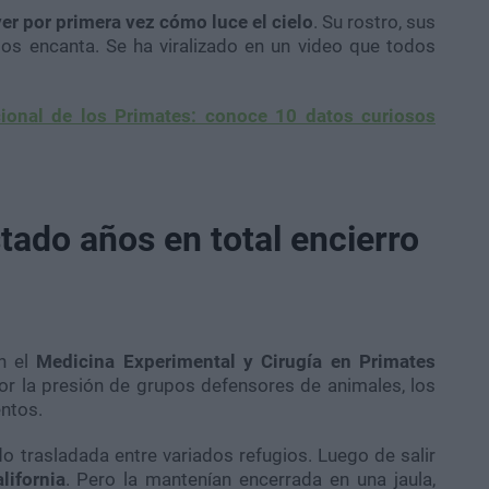
r por primera vez cómo luce el cielo
. Su rostro, sus
os encanta. Se ha viralizado en un video que todos
cional de los Primates: conoce 10 datos curiosos
tado años en total encierro
n el
Medicina Experimental y Cirugía en Primates
or la presión de grupos defensores de animales, los
entos.
 trasladada entre variados refugios. Luego de salir
lifornia
. Pero la mantenían encerrada en una jaula,