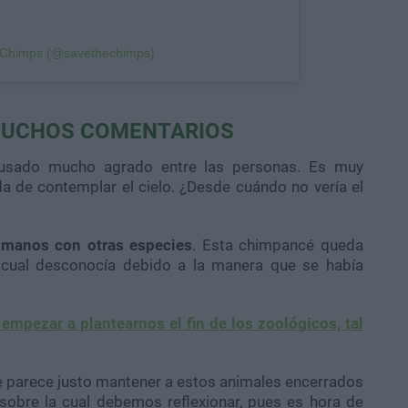
e Chimps (@savethechimps)
MUCHOS COMENTARIOS
sado mucho agrado entre las personas. Es muy
a de contemplar el cielo. ¿Desde cuándo no vería el
umanos con otras especies
. Esta chimpancé queda
l cual desconocía debido a la manera que se había
empezar a plantearnos el fin de los zoológicos, tal
e parece justo mantener a estos animales encerrados
sobre la cual debemos reflexionar, pues es hora de