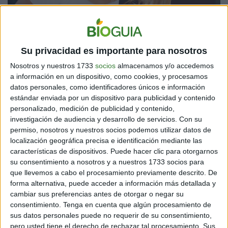
VIRGO
Su privacidad es importante para nosotros
Llegan muchas oportunidades profesionales, por ello,
los primeros días, Virgo deberá concretar proyectos,
Nosotros y nuestros 1733
socios
almacenamos y/o accedemos
firmas o dinero sin dejar escapar ningún detalle de
a información en un dispositivo, como cookies, y procesamos
acuerdo con lo establecido verbalmente, así evitarán
datos personales, como identificadores únicos e información
tener que reclamar. En el amor, todo seguirá estable.
estándar enviada por un dispositivo para publicidad y contenido
personalizado, medición de publicidad y contenido,
investigación de audiencia y desarrollo de servicios.
Con su
permiso, nosotros y nuestros socios podemos utilizar datos de
localización geográfica precisa e identificación mediante las
características de dispositivos. Puede hacer clic para otorgarnos
su consentimiento a nosotros y a nuestros 1733 socios para
que llevemos a cabo el procesamiento previamente descrito. De
forma alternativa, puede acceder a información más detallada y
cambiar sus preferencias antes de otorgar o negar su
consentimiento.
Tenga en cuenta que algún procesamiento de
sus datos personales puede no requerir de su consentimiento,
pero usted tiene el derecho de rechazar tal procesamiento. Sus