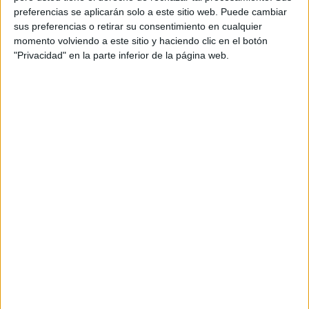
preferencias se aplicarán solo a este sitio web. Puede cambiar
sus preferencias o retirar su consentimiento en cualquier
[También te puede interesar:
¿Naciste un día
momento volviendo a este sitio y haciendo clic en el botón
cúspide? ¡Esto es lo que te espera!
]
"Privacidad" en la parte inferior de la página web.
LIBRA
A nivel laboral, recibirá una llamada con respecto a un
proyecto que lo inquietará. A pesar de no ser nada
grave deberá actuar de manera rápida para que siga
fluyendo como hasta ahora. Si no tienen pareja, será
por poco tiempo. Renovarse o buscar otra cosa no
sería lo más positivo en este momento. Presten
atención a sus gastos.
ESCORPIO
Aunque hayan tenido ganancias durante el verano, será
importante que inviertan el dinero en formación para