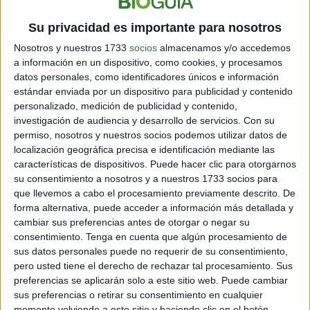
subrayó el preocupante aumento de personas con
síntomas graves en la capital y recalcó la importancia
Su privacidad es importante para nosotros
de que los jóvenes
"se vacunen lo antes posible"
.
Nosotros y nuestros 1733
socios
almacenamos y/o accedemos
a información en un dispositivo, como cookies, y procesamos
También te puede interesar:
¡Histórico! Niña de 13
datos personales, como identificadores únicos e información
años ganó una medalla de oro en los Juegos
estándar enviada por un dispositivo para publicidad y contenido
Olímpicos de Tokio
personalizado, medición de publicidad y contenido,
investigación de audiencia y desarrollo de servicios.
Con su
permiso, nosotros y nuestros socios podemos utilizar datos de
En Japón, tan solo un 25,5% de la
localización geográfica precisa e identificación mediante las
características de dispositivos. Puede hacer clic para otorgarnos
población recibió las dos dosis de la
su consentimiento a nosotros y a nuestros 1733 socios para
vacuna, en su gran mayoría mayores de
que llevemos a cabo el procesamiento previamente descrito. De
65 años, según los datos
forma alternativa, puede acceder a información más detallada y
gubernamentales más recientes.
cambiar sus preferencias antes de otorgar o negar su
consentimiento.
Tenga en cuenta que algún procesamiento de
sus datos personales puede no requerir de su consentimiento,
pero usted tiene el derecho de rechazar tal procesamiento. Sus
preferencias se aplicarán solo a este sitio web. Puede cambiar
sus preferencias o retirar su consentimiento en cualquier
momento volviendo a este sitio y haciendo clic en el botón