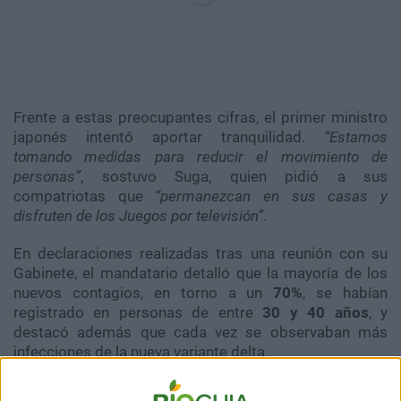
Frente a estas preocupantes cifras, el primer ministro
japonés intentó aportar tranquilidad.
“Estamos
tomando medidas para reducir el movimiento de
personas”
, sostuvo Suga, quien pidió a sus
compatriotas que
“permanezcan en sus casas y
disfruten de los Juegos por televisión”
.
En declaraciones realizadas tras una reunión con su
Gabinete, el mandatario detalló que la mayoría de los
nuevos contagios, en torno a un
70%
, se habían
registrado en personas de entre
30 y 40 años
, y
destacó además que cada vez se observaban más
infecciones de la nueva variante delta.
Por su parte, la gobernadora de Tokio,
Yuriko Koike
,