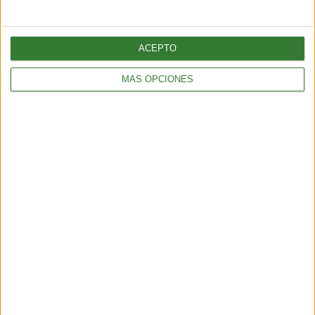
ACEPTO
MÁS OPCIONES
TENDENCIAS
El turismo sostenible tiene su semana en América Latina: qué
propone la edición 2026
4 min
| 2026-06-09 13:22
TENDENCIAS