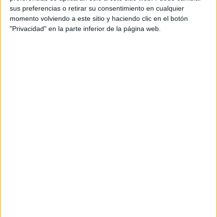
sus preferencias o retirar su consentimiento en cualquier
momento volviendo a este sitio y haciendo clic en el botón
"Privacidad" en la parte inferior de la página web.
DETENIDA Y CON ALERTA EN LOS AEROPUERTOS
Las fotos de
Marilyn Hartman
circulan en los
terminales de aviones. Ya es famosa y se ha pedido no
permitirle más vuelos. Por ahora está detenida, pero en
caso de que salga libre tiene varios señalamientos en
su contra.