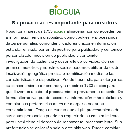
CUIDARLA DEL COVID
La mujer fue arrestada en 2019 tras su último intento
de colarse en un avión. Al detenerla e investigarla, la
Su privacidad es importante para nosotros
jueza Peggy Chiampas
ordenó investigarla. ¡Sorpresa!
Nosotros y nuestros 1733
socios
almacenamos y/o accedemos
Sucede que se dieron cuenta de su amplio prontuario
a información en un dispositivo, como cookies, y procesamos
como polizón.
datos personales, como identificadores únicos e información
estándar enviada por un dispositivo para publicidad y contenido
Desde entonces estuvo un litigio legal, donde los del
personalizado, medición de publicidad y contenido,
lado y familiares de
Marilyn Hartman
han tratado de
investigación de audiencia y desarrollo de servicios.
Con su
liberar la algún tanto su edad. Debido a la pandemia,
permiso, nosotros y nuestros socios podemos utilizar datos de
han pedido que la suelten para que no se contagie de
localización geográfica precisa e identificación mediante las
coronavirus.
características de dispositivos. Puede hacer clic para otorgarnos
su consentimiento a nosotros y a nuestros 1733 socios para
No obstante, la
jueza ha sido radical.
Ha indicado que
que llevemos a cabo el procesamiento previamente descrito. De
no está dispuesta a liberarla, ya que una mujer
forma alternativa, puede acceder a información más detallada y
demasiado reincidente en un mismo delito. Por lo
cambiar sus preferencias antes de otorgar o negar su
tanto, es obra de frenar su constante actividad en los
consentimiento.
Tenga en cuenta que algún procesamiento de
terminales aéreos.
sus datos personales puede no requerir de su consentimiento,
pero usted tiene el derecho de rechazar tal procesamiento. Sus
preferencias se aplicarán solo a este sitio web. Puede cambiar