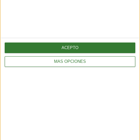
¿Llega el fin del testeo animal? El “ratón hecho con IA” que
podría cambiar para siempre la experimentación en animales
6 min
| 2026-06-21 13:00
ACEPTO
MÁS OPCIONES
TENDENCIAS
El turismo sostenible tiene su semana en América Latina: qué
propone la edición 2026
4 min
| 2026-06-09 13:22