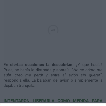
En
ciertas ocasiones la descubrían.
¿Y qué hacía?
Pues, se hacía la distraída y sonreía. “
No se cómo me
subí, creo me perdí y entré al avión sin querer
”,
respondía ella. La bajaban del avión o simplemente la
dejaban tranquila.
INTENTARON LIBERARLA COMO MEDIDA PARA