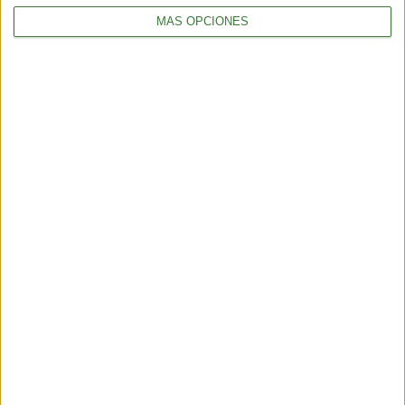
MÁS OPCIONES
ALIMENTACIÓN
Tortitas crujientes de quinoa, calabacita y queso feta
2 min
| 2025-11-07 00:39
ALIMENTACIÓN
Cheesecake de kiwi: la receta que vas a querer repetir