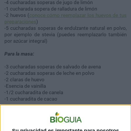
-4 cucharadas soperas de jugo de limón
-1 cucharada sopera de ralladura de limón
-2 huevos (
conoce cómo reemplazar los huevos de tus
preparaciones
)
-5 cucharadas soperas de endulzante natural en polvo,
por ejemplo de stevia (puedes reemplazarlo también
por azúcar integral)
Para la masa:
-3 cucharadas soperas de salvado de avena
-2 cucharadas soperas de leche en polvo
-2 claras de huevo
-Esencia de vainilla
-1/2 cucharadita de canela
-1 cucharadita de cacao
PREPARACIÓN
Su privacidad es importante para nosotros