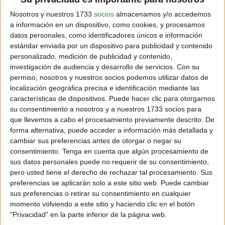
Nosotros y nuestros 1733
socios
almacenamos y/o accedemos
a información en un dispositivo, como cookies, y procesamos
datos personales, como identificadores únicos e información
estándar enviada por un dispositivo para publicidad y contenido
personalizado, medición de publicidad y contenido,
investigación de audiencia y desarrollo de servicios.
Con su
permiso, nosotros y nuestros socios podemos utilizar datos de
localización geográfica precisa e identificación mediante las
características de dispositivos. Puede hacer clic para otorgarnos
su consentimiento a nosotros y a nuestros 1733 socios para
que llevemos a cabo el procesamiento previamente descrito. De
forma alternativa, puede acceder a información más detallada y
1. En un recipiente, mezcla el salvado, la leche en polvo,
cambiar sus preferencias antes de otorgar o negar su
las 2 claras, la canela y el cacao.
consentimiento.
Tenga en cuenta que algún procesamiento de
sus datos personales puede no requerir de su consentimiento,
2. Vierte la preparación en una placa para horno
pero usted tiene el derecho de rechazar tal procesamiento. Sus
forrada en papel manteca y cocina durante 10 minutos
preferencias se aplicarán solo a este sitio web. Puede cambiar
aproximadamente. Debe quedar una galleta fina y
sus preferencias o retirar su consentimiento en cualquier
crocante. No repares en la forma, ya que después se
momento volviendo a este sitio y haciendo clic en el botón
triturará.
"Privacidad" en la parte inferior de la página web.