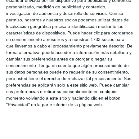
estándar enviada por un dispositivo para publicidad y contenido
- 15 palitos de surimi
personalizado, medición de publicidad y contenido,
investigación de audiencia y desarrollo de servicios.
Con su
- 1 lechuga
permiso, nosotros y nuestros socios podemos utilizar datos de
localización geográfica precisa e identificación mediante las
- 2 huevos
características de dispositivos. Puede hacer clic para otorgarnos
su consentimiento a nosotros y a nuestros 1733 socios para
- 8 tomates Cherry
que llevemos a cabo el procesamiento previamente descrito. De
forma alternativa, puede acceder a información más detallada y
- 2 dientes de ajo
cambiar sus preferencias antes de otorgar o negar su
consentimiento.
Tenga en cuenta que algún procesamiento de
- 1 cebolleta
sus datos personales puede no requerir de su consentimiento,
pero usted tiene el derecho de rechazar tal procesamiento. Sus
- Vinagre
preferencias se aplicarán solo a este sitio web. Puede cambiar
sus preferencias o retirar su consentimiento en cualquier
- Aceite de oliva extra virgen
momento volviendo a este sitio y haciendo clic en el botón
"Privacidad" en la parte inferior de la página web.
- Perejil
- Sal
Su elaboración es bastante simple. Aplasta los ajos