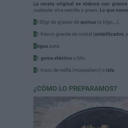
La receta original se elabora con granos
cualquier otra semilla o grano.
Lo que neces
-
150gr de granos de
quinua
(o trigo,…).
-
1 frasco grande de cristal (
esterilizados
,
-
Agua
pura.
-
1
goma elástica
o hilo.
-
1 trozo de rejilla (mosquitero) o
tela
¿CÓMO LO PREPARAMOS?