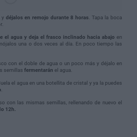
o y
déjalos en remojo durante 8 horas
. Tapa la boca
r.
e el agua y deja el frasco inclinado hacia abajo
en
mójalos una o dos veces al día. En poco tiempo las
rasco con el doble de agua o un poco más y déjalo en
as semillas
fermentarán
el agua.
uela el agua en una botellita de cristal y ya la puedes
o
.
o con las mismas semillas, rellenando de nuevo el
lo 12h.