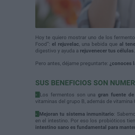
Hoy te quiero mostrar uno de los fermento
Food”:
el rejuvelac
, una bebida que
al ten
digestivo y ayuda a
rejuvenecer tus células
.
Pero antes, déjame preguntarte:
¿conoces l
SUS BENEFICIOS SON NUME
-
Los fermentos son una
gran fuente de
vitaminas del grupo B, además de vitamina C
-
Mejoran tu sistema inmunitario
: Sabemo
en el intestino. Por eso los probióticos t
intestino sano es fundamental para manten