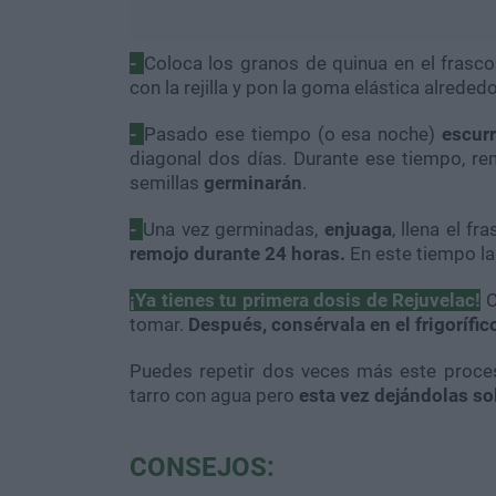
-
Coloca los granos de quinua en el frasc
con la rejilla y pon la goma elástica alrededo
-
Pasado ese tiempo (o esa noche)
escurr
diagonal dos días. Durante ese tiempo, re
semillas
germinarán
.
-
Una vez germinadas,
enjuaga
, llena el f
remojo durante 24 horas.
En este tiempo l
¡Ya tienes tu primera dosis de Rejuvelac!
C
tomar.
Después, consérvala en el frigorífic
Puedes repetir dos veces más este proces
tarro con agua pero
esta vez dejándolas so
CONSEJOS: