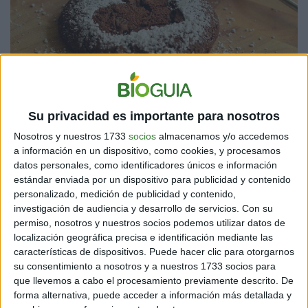
Su privacidad es importante para nosotros
Nosotros y nuestros 1733
socios
almacenamos y/o accedemos
5 DATOS CIENTÍFICOS QUE NO TE PUEDES PERDER
a información en un dispositivo, como cookies, y procesamos
datos personales, como identificadores únicos e información
A continuación, te contamos los principales beneficios
estándar enviada por un dispositivo para publicidad y contenido
para la salud.
personalizado, medición de publicidad y contenido,
investigación de audiencia y desarrollo de servicios.
Con su
Según un estudio publicado en marzo del 2022 en
permiso, nosotros y nuestros socios podemos utilizar datos de
la revista The American Journal of Clinical
localización geográfica precisa e identificación mediante las
características de dispositivos. Puede hacer clic para otorgarnos
Nutrition,
el cacao reduce eventos
su consentimiento a nosotros y a nuestros 1733 socios para
cardiovasculares
ya que predomina por su elevada
que llevemos a cabo el procesamiento previamente descrito. De
concentración de polifenoles y flavonoides.
forma alternativa, puede acceder a información más detallada y