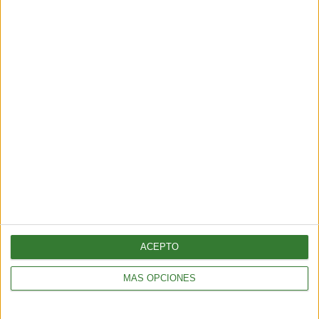
receta con 7 ingredientes
Cargando...
ACEPTO
MÁS OPCIONES
ALIMENTACIÓN
Pepino con bicarbonato: ¿por qué todos lo están probando?
2 min
| 2025-11-10 23:20