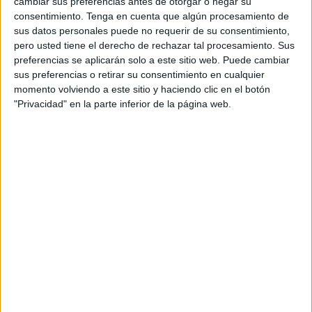
cambiar sus preferencias antes de otorgar o negar su
¡Es la mejor medicina para el estado de ánimo!
consentimiento.
Tenga en cuenta que algún procesamiento de
sus datos personales puede no requerir de su consentimiento,
pero usted tiene el derecho de rechazar tal procesamiento. Sus
No lo dudes, si no estás en tus mejores momentos,
preferencias se aplicarán solo a este sitio web. Puede cambiar
busca un chocolate y todo cambiará.
sus preferencias o retirar su consentimiento en cualquier
momento volviendo a este sitio y haciendo clic en el botón
Un informe del Journal of Nutritional Biochemistry,
"Privacidad" en la parte inferior de la página web.
afirmó que
los adultos sanos que consumen
85% de cacao son más felices
en comparación a
los que comen chocolate con menos o nada de
cacao. ¡Es impresionante!
Además, otro dato importante es que
ayuda a
evitar deterioro cognitivo.