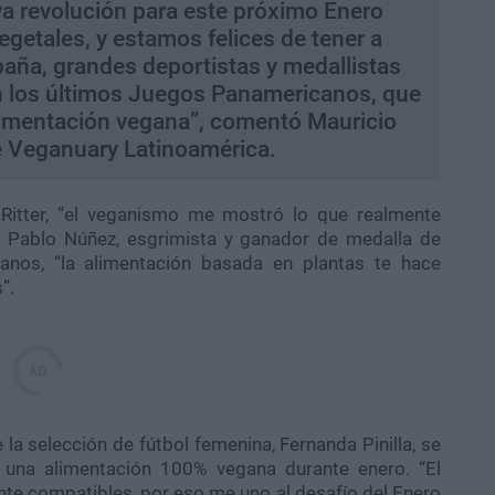
revolución para este próximo Enero
egetales, y estamos felices de tener a
ña, grandes deportistas y medallistas
n los últimos Juegos Panamericanos, que
limentación vegana”, comentó Mauricio
de Veganuary Latinoamérica.
 Ritter, “el veganismo me mostró lo que realmente
ara Pablo Núñez, esgrimista y ganador de medalla de
anos, “la alimentación basada en plantas te hace
”.
 la selección de fútbol femenina, Fernanda Pinilla, se
 una alimentación 100% vegana durante enero. “El
te compatibles, por eso me uno al desafío del Enero