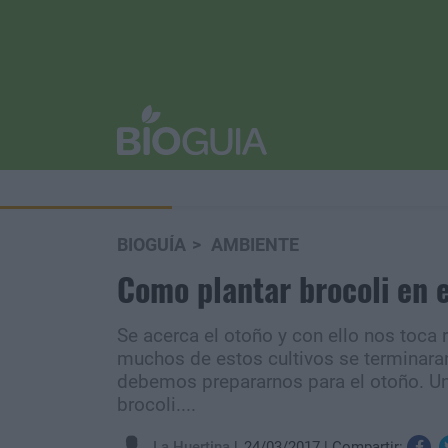
BIOGUÍA
AMBIENTE
Como plantar brocoli en e
Se acerca el otoño y con ello nos toca 
muchos de estos cultivos se terminaran
debemos prepararnos para el otoño. Un
brocoli....
La Huertina
24/03/2017
Compartir: