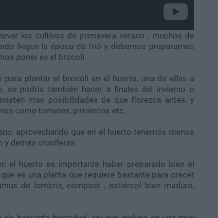
novar los cultivos de primavera verano , muchos de
ando llegue la época de frió y debemos prepararnos
mos poner es el brocoli.
ra plantar el brocoli en el huerto, una de ellas a
o, se podría también hacer a finales del invierno o
existen mas posibilidades de que florezca antes, y
ivos como tomates, pimientos etc.
rano, aprovechando que en el huerto tenemos menos
llo y demás crucíferas.
en el huerto es importante haber preparado bien el
 que es una planta que requiere bastante para crecer
umus de lombriz, compost , estiércol bien maduro,
en de bastante humedad, así que incluso es una muy