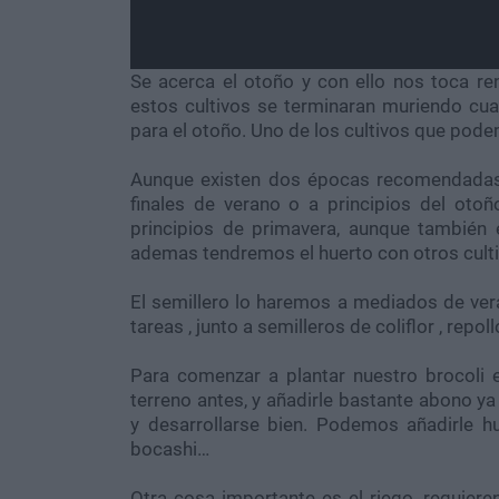
Se acerca el otoño y con ello nos toca re
estos cultivos se terminaran muriendo cu
para el otoño. Uno de los cultivos que pode
Aunque existen dos épocas recomendadas pa
finales de verano o a principios del otoñ
principios de primavera, aunque también 
ademas tendremos el huerto con otros cult
El semillero lo haremos a mediados de ve
tareas , junto a semilleros de coliflor , repo
Para comenzar a plantar nuestro brocoli 
terreno antes, y añadirle bastante abono ya
y desarrollarse bien. Podemos añadirle h
bocashi…
Otra cosa importante es el riego, requier