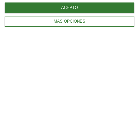
ACEPTO
MÁS OPCIONES
AMBIENTE
Ola de calor en Europa y Estados Unidos: el impacto ambiental
de un verano cada vez más extremo
6 min
| 2026-07-14 13:00