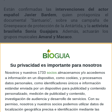
Están confirmadas las
intervenciones del actor
español Javier Bardem
, quien protagoniza el
documental "Santuario", sobre una campaña de
Greenpeace de protección de la Antártida, y la
activista
brasileña Sonia Guajajara
. Además, actuarán los
grupos musicales
Amaral y Macaco
.
Su privacidad es importante para nosotros
Nosotros y nuestros 1733
socios
almacenamos y/o accedemos
a información en un dispositivo, como cookies, y procesamos
datos personales, como identificadores únicos e información
estándar enviada por un dispositivo para publicidad y contenido
personalizado, medición de publicidad y contenido,
investigación de audiencia y desarrollo de servicios.
Con su
permiso, nosotros y nuestros socios podemos utilizar datos de
localización geográfica precisa e identificación mediante las