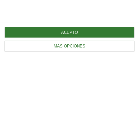
golpea al Caribe y al golfo de
México
Cargando...
ACEPTO
MÁS OPCIONES
AMBIENTE