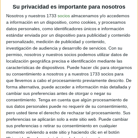
Su privacidad es importante para nosotros
Nosotros y nuestros 1733
socios
almacenamos y/o accedemos
Fuente: Carbono Cero LAC
a información en un dispositivo, como cookies, y procesamos
datos personales, como identificadores únicos e información
LAS ENERGÍAS RENOVABLES SON EMPLEO-
estándar enviada por un dispositivo para publicidad y contenido
personalizado, medición de publicidad y contenido,
INTENSIVAS, MIENTRAS EL GAS NATURAL ES
investigación de audiencia y desarrollo de servicios.
Con su
CAPITAL-INTENSIVO.
permiso, nosotros y nuestros socios podemos utilizar datos de
localización geográfica precisa e identificación mediante las
Según el mismo informe de la ONU, la región podría
características de dispositivos. Puede hacer clic para otorgarnos
crear hasta 35 millones de nuevos puestos de trabajo
su consentimiento a nosotros y a nuestros 1733 socios para
acumulados a 2050 al pasar a una matriz energética
que llevemos a cabo el procesamiento previamente descrito. De
totalmente renovable. Además, la generacióń de
forma alternativa, puede acceder a información más detallada y
energía solar distribuida podríáa promover nuevos
cambiar sus preferencias antes de otorgar o negar su
negocios y creación de empleo a través de programas
consentimiento.
Tenga en cuenta que algún procesamiento de
de formación de instaladores, certificación de normas
sus datos personales puede no requerir de su consentimiento,
técnicas y criterios de elegibilidad para las empresas
pero usted tiene el derecho de rechazar tal procesamiento. Sus
de instalación. Por ejemplo, México, hasta 2019, invirtió
preferencias se aplicarán solo a este sitio web. Puede cambiar
USD 1 MM, creando más de 9.000 puestos de trabajo y
sus preferencias o retirar su consentimiento en cualquier
más de 200 nuevas PyMES dedicadas a la energíáa
momento volviendo a este sitio y haciendo clic en el botón