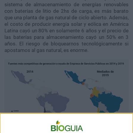
sistema de almacenamiento de energías renovables
con baterías de litio de 2hs de carga, es más barato
que una planta de gas natural de ciclo abierto. Además,
el costo de producir energía solar y eólica en América
Latina cayó un 80% en solamente 6 años y el precio de
las baterías para almacenamiento cayó un 50% en 3
años. El riesgo de bloquearnos tecnológicamente si
apostamos al gas natural, es enorme.