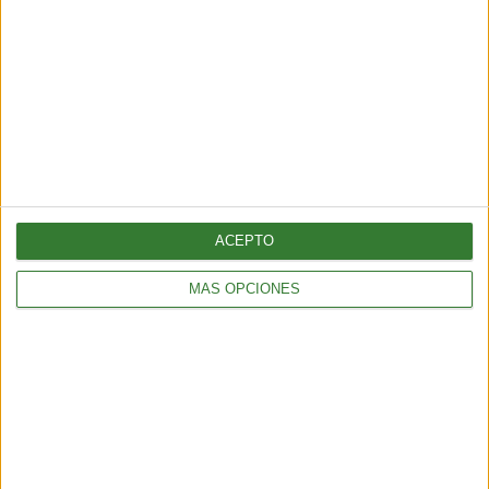
¿por qué cada vez hay más fuegos
extremos?
Cargando...
ACEPTO
MÁS OPCIONES
AMBIENTE
¿Es posible convertir la noche en día? El polémico proyecto que