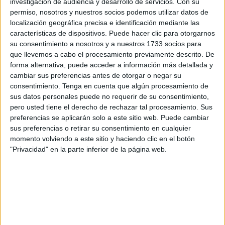
investigación de audiencia y desarrollo de servicios.
Con su
permiso, nosotros y nuestros socios podemos utilizar datos de
El centro contará con diferentes plantas que cumplirán
localización geográfica precisa e identificación mediante las
distintas funciones. La
Planta Automatizada de
características de dispositivos. Puede hacer clic para otorgarnos
Clasificación de Residuos Secos y Envases( también
su consentimiento a nosotros y a nuestros 1733 socios para
llamada MRF por sus siglas en inglés “Material
que llevemos a cabo el procesamiento previamente descrito. De
Recycling Facility”), dentro de ésta, se automatizará un
forma alternativa, puede acceder a información más detallada y
Centro Verde dotándolo de tecnología de punta para la
cambiar sus preferencias antes de otorgar o negar su
clasificación de residuos secos y envases que
consentimiento.
Tenga en cuenta que algún procesamiento de
actualmente se recogen en forma diferenciada con el
sus datos personales puede no requerir de su consentimiento,
pero usted tiene el derecho de rechazar tal procesamiento. Sus
sistema de Contenedores Verdes instalados en la
preferencias se aplicarán solo a este sitio web. Puede cambiar
Ciudad. La planta será operada por cooperativas de
sus preferencias o retirar su consentimiento en cualquier
recuperadores urbanos, permitiendo reciclar papel,
momento volviendo a este sitio y haciendo clic en el botón
cartón, vidrio o plástico con mejor calidad.
"Privacidad" en la parte inferior de la página web.
El proceso involucra una línea de carga automatizada,
una primera sección de separación de materiales de
dos dimensiones (ej. papeles y cartón) y tres
dimensiones (ej. envases), un separador magnético de
materiales ferrosos y un separador de no ferrosos, un
lector óptico de separación de plásticos, un separador