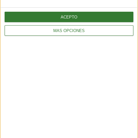
ACEPTO
MÁS OPCIONES
AMBIENTE
¿Es posible convertir la noche en día? El polémico proyecto que
busca iluminar la Tierra desde el espacio
6 min
| 2026-07-25 13:00
AMBIENTE