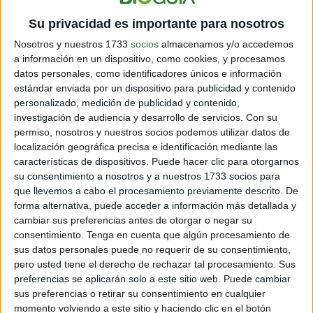
Su privacidad es importante para nosotros
Nosotros y nuestros 1733
socios
almacenamos y/o accedemos
a información en un dispositivo, como cookies, y procesamos
datos personales, como identificadores únicos e información
estándar enviada por un dispositivo para publicidad y contenido
personalizado, medición de publicidad y contenido,
Los propietarios ya cuentan con licencia para su
investigación de audiencia y desarrollo de servicios.
Con su
demolición
y planean desarrollar proyectos
permiso, nosotros y nuestros socios podemos utilizar datos de
inmobiliarios que podrían alcanzar hasta 20 pisos,
localización geográfica precisa e identificación mediante las
respetando las normas urbanísticas vigentes.
características de dispositivos. Puede hacer clic para otorgarnos
su consentimiento a nosotros y a nuestros 1733 socios para
Sin embargo, expertos como el urbanista Fernando
que llevemos a cabo el procesamiento previamente descrito. De
Carrión
señalan que la viabilidad de estos proyectos
forma alternativa, puede acceder a información más detallada y
es incierta, dado que la economía y la demanda
cambiar sus preferencias antes de otorgar o negar su
inmobiliaria de la zona se han desplazado hacia el
consentimiento.
Tenga en cuenta que algún procesamiento de
Valle de Cumbayá
. Aún así, la demolición de la Plaza de
sus datos personales puede no requerir de su consentimiento,
Toros representa un cambio significativo en el paisaje
pero usted tiene el derecho de rechazar tal procesamiento. Sus
urbano y cultural de Quito, marcando el fin de una era
preferencias se aplicarán solo a este sitio web. Puede cambiar
taurina en la capital ecuatoriana.
sus preferencias o retirar su consentimiento en cualquier
momento volviendo a este sitio y haciendo clic en el botón