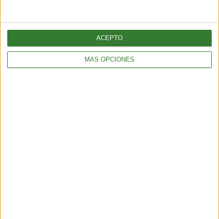
ACEPTO
MÁS OPCIONES
Blue mind: el estado de calma que
produce el agua y que la ciencia