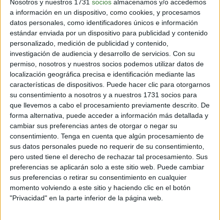
Otro uso que le podemos dar a los rociadores con
Nosotros y nuestros 1731
socios
almacenamos y/o accedemos
a información en un dispositivo, como cookies, y procesamos
desinfectante es cuando
llegamos a casa
, aunque la
datos personales, como identificadores únicos e información
recomendación es no salir de casa, si por alguna razón
estándar enviada por un dispositivo para publicidad y contenido
de fuerza mayor tienes que salir es recomendable que
personalizado, medición de publicidad y contenido,
dejes cerca de la entrada de tu casa uno de estos
investigación de audiencia y desarrollo de servicios.
Con su
recipientes.
permiso, nosotros y nuestros socios podemos utilizar datos de
localización geográfica precisa e identificación mediante las
Al llegar
quítate los zapatos
en la puerta de la casa,
características de dispositivos. Puede hacer clic para otorgarnos
toma el rociador y rocíalos por arriba y por abajo y
su consentimiento a nosotros y a nuestros 1731 socios para
colócalos en un recipiente quítate todos los objetos
que llevemos a cabo el procesamiento previamente descrito. De
que tengas (bolsos, carteras, prendas, celular, etc) y
forma alternativa, puede acceder a información más detallada y
aplícales el desinfectante y colócalos en el recipiente
cambiar sus preferencias antes de otorgar o negar su
también.
consentimiento.
Tenga en cuenta que algún procesamiento de
sus datos personales puede no requerir de su consentimiento,
Ahora una vez que entraste debes rociarte a ti mismo
pero usted tiene el derecho de rechazar tal procesamiento. Sus
(es recomendable que sea alcohol para no decolorar la
preferencias se aplicarán solo a este sitio web. Puede cambiar
ropa y ten
cuidado con los ojos
), luego de esto debes
sus preferencias o retirar su consentimiento en cualquier
pasar a un lugar donde puedas desvestirte por
momento volviendo a este sitio y haciendo clic en el botón
completo depositar la ropa en un contenedor con tapa
"Privacidad" en la parte inferior de la página web.
o bolsa cerrada. Luego debes tomar una ducha y
lavarte los dientes,