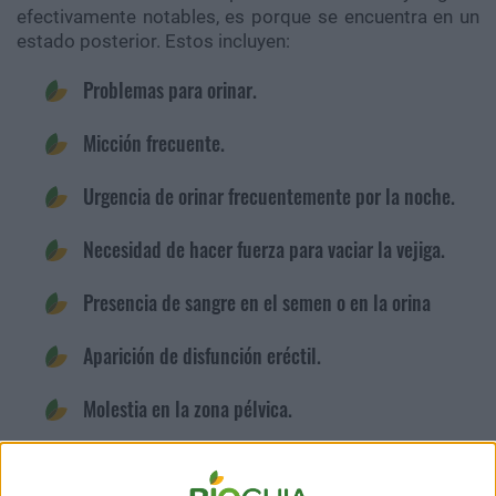
efectivamente notables, es porque se encuentra en un
estado posterior. Estos incluyen:
Problemas para orinar.
Micción frecuente.
Urgencia de orinar frecuentemente por la noche.
Necesidad de hacer fuerza para vaciar la vejiga.
Presencia de sangre en el semen o en la orina
Aparición de disfunción eréctil.
Molestia en la zona pélvica.
Dolor o ardor al orinar.