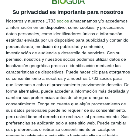
Dolor en los huesos.
Su privacidad es importante para nosotros
Molestias o dolor al estar sentado.
Nosotros y nuestros 1733
socios
almacenamos y/o accedemos
a información en un dispositivo, como cookies, y procesamos
datos personales, como identificadores únicos e información
En algunas ocasiones, los hombres con cáncer de
estándar enviada por un dispositivo para publicidad y contenido
próstata
no manifiestan ninguno de estos signos
.
personalizado, medición de publicidad y contenido,
Mientras que otras enfermedades de la próstata no
investigación de audiencia y desarrollo de servicios.
Con su
cancerosas, como el aumento de su tamaño o la BPH
permiso, nosotros y nuestros socios podemos utilizar datos de
pueden dar origen a síntomas similares.
localización geográfica precisa e identificación mediante las
características de dispositivos. Puede hacer clic para otorgarnos
Cuando el cáncer ya se ha dispersado fuera de la
su consentimiento a nosotros y a nuestros 1733 socios para
próstata, un hombre puede experimentar los siguientes
que llevemos a cabo el procesamiento previamente descrito. De
síntomas:
forma alternativa, puede acceder a información más detallada y
cambiar sus preferencias antes de otorgar o negar su
Hinchazón o acumulación de líquido en las piernas
consentimiento.
Tenga en cuenta que algún procesamiento de
o los pies.
sus datos personales puede no requerir de su consentimiento,
pero usted tiene el derecho de rechazar tal procesamiento. Sus
preferencias se aplicarán solo a este sitio web. Puede cambiar
Pérdida rápida de peso.
sus preferencias o retirar su consentimiento en cualquier
momento volviendo a este sitio y haciendo clic en el botón