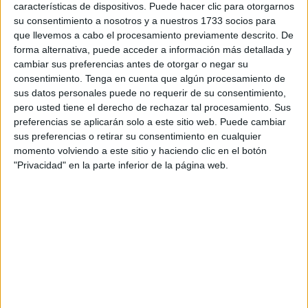
características de dispositivos. Puede hacer clic para otorgarnos
su consentimiento a nosotros y a nuestros 1733 socios para
que llevemos a cabo el procesamiento previamente descrito. De
forma alternativa, puede acceder a información más detallada y
cambiar sus preferencias antes de otorgar o negar su
consentimiento.
Tenga en cuenta que algún procesamiento de
Trastornos metabólicos y
sus datos personales puede no requerir de su consentimiento,
pero usted tiene el derecho de rechazar tal procesamiento. Sus
aumento de peso
preferencias se aplicarán solo a este sitio web. Puede cambiar
sus preferencias o retirar su consentimiento en cualquier
momento volviendo a este sitio y haciendo clic en el botón
"Privacidad" en la parte inferior de la página web.
El sedentarismo no solo afecta al corazón, sino que
también tiene consecuencias directas en el
metabolismo. Cuando pasamos largos períodos
inactivos, el cuerpo quema menos calorías, lo que
puede llevar a un aumento de peso si no se ajusta la
ingesta calórica. Este desequilibrio energético es un
factor clave en el desarrollo de la obesidad, una
condición que a su vez está relacionada con una serie