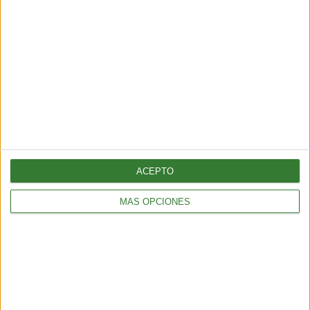
Comparte en redes sociales:
Guardar
Etiquetas:
Sedentarismo
ACEPTO
MÁS OPCIONES
SUSCRÍBETE AL NEWSLETTER Y
SÉ PARTE DEL CAMBIO
¡Sumate a nuestra comunidad y recibe
en tu correo una selección exclusiva de
nuestros contenidos!