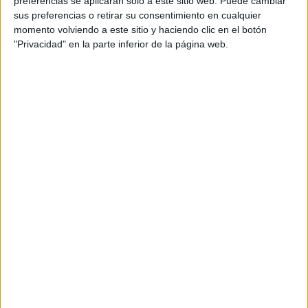
preferencias se aplicarán solo a este sitio web. Puede cambiar
sus preferencias o retirar su consentimiento en cualquier
momento volviendo a este sitio y haciendo clic en el botón
"Privacidad" en la parte inferior de la página web.
[También te puede interesar:
Dime dónde tienes el
acné y te diré qué órgano te falla
]
Si los granitos en tus brazos aparecen luego de comer
alimentos con gluten, debes dejar de consumirlos: ésta
será la clave para recuperarte.
Más allá de esta información, lo fundamental es que