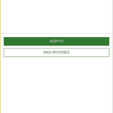
BIENESTAR
La proteína, mucho más que un nutriente clave para el
mantenimiento de la masa muscular
3 min
| 2026-06-01 17:00
ACEPTO
MÁS OPCIONES
BIENESTAR
¿Cómo elegir una opción eficiente para calefaccionar tu hogar
sin gastar de más?
5 min
| 2026-04-13 18:56