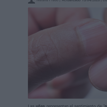
Natalia Prado
Actualizado 13/04/2020
Co
Las
uñas
representan el sentimiento de "
p