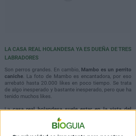
LA CASA REAL HOLANDESA YA ES DUEÑA DE TRES
LABRADORES
Son perros grandes. En cambio,
Mambo es un perrito
caniche
. La foto de Mambo es encantadora, por eso
arrebató hasta 20.000 likes en poco tiempo. Se trata
de algo inesperado y bastante inesperado, pero que ha
tenido muchos likes.
La
casa real holandesa suele estar en la vista del
público
. Hace poco, hubo disgustos entre sus
integrantes por una
foto viral de las hijas de Máxima
.
No obstante, también hay momentos amables en redes
sociales.