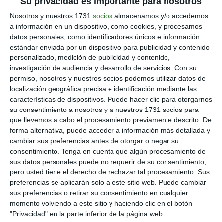
Su privacidad es importante para nosotros
Nosotros y nuestros 1731
socios
almacenamos y/o accedemos
En Holanda hay muchos temas interesantes. Una
a información en un dispositivo, como cookies, y procesamos
nación con artistas como
Vincent Van Gogh
, así como
datos personales, como identificadores únicos e información
su cultura tan liberal. Se agrega que los
holandeses
estándar enviada por un dispositivo para publicidad y contenido
tienen leyes de equidad de género y promueven el
personalizado, medición de publicidad y contenido,
ambientalismo.
investigación de audiencia y desarrollo de servicios.
Con su
permiso, nosotros y nuestros socios podemos utilizar datos de
Por su parte,
Máxima es una reina nacida en
localización geográfica precisa e identificación mediante las
Argentina
. Luego de su matrimonio con el actual rey
características de dispositivos. Puede hacer clic para otorgarnos
neerlandés, se convirtió en integrante de casa real
su consentimiento a nosotros y a nuestros 1731 socios para
europea. Todo esto hace que la Casa Orange sea
que llevemos a cabo el procesamiento previamente descrito. De
bastante peculiar.
forma alternativa, puede acceder a información más detallada y
cambiar sus preferencias antes de otorgar o negar su
consentimiento.
Tenga en cuenta que algún procesamiento de
sus datos personales puede no requerir de su consentimiento,
pero usted tiene el derecho de rechazar tal procesamiento. Sus
preferencias se aplicarán solo a este sitio web. Puede cambiar
sus preferencias o retirar su consentimiento en cualquier
momento volviendo a este sitio y haciendo clic en el botón
"Privacidad" en la parte inferior de la página web.