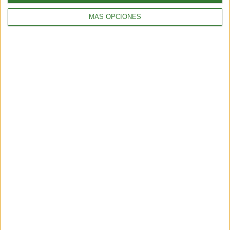
MÁS OPCIONES
ENTRETENIMIENTO
Viral: hacé el test que revela tu impacto en el planeta
2 min
| 2026-02-18 21:44
ENTRETENIMIENTO
Test sustentable: elige el ojo que más te atraiga y descubre
quién eres
3 min
| 2026-02-06 20:04