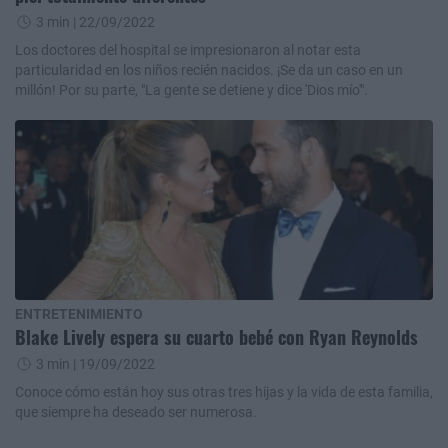
3 min
| 22/09/2022
Los doctores del hospital se impresionaron al notar esta
particularidad en los niños recién nacidos. ¡Se da un caso en un
millón! Por su parte, "La gente se detiene y dice 'Dios mío'".
ENTRETENIMIENTO
Blake Lively espera su cuarto bebé con Ryan Reynolds
3 min
| 19/09/2022
Conoce cómo están hoy sus otras tres hijas y la vida de esta familia,
que siempre ha deseado ser numerosa.