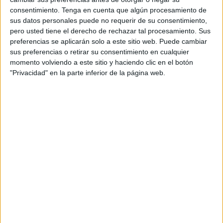
consentimiento.
Tenga en cuenta que algún procesamiento de
sus datos personales puede no requerir de su consentimiento,
pero usted tiene el derecho de rechazar tal procesamiento. Sus
preferencias se aplicarán solo a este sitio web. Puede cambiar
sus preferencias o retirar su consentimiento en cualquier
momento volviendo a este sitio y haciendo clic en el botón
"Privacidad" en la parte inferior de la página web.
ENTRETENIMIENTO
Isabella Jane, la hija de Tom Cruise y Nicole Kidman,
pinta y expone en Londres
3 min
| 06/09/2022
La hija de los artistas estudió maquillaje y peluquería, vive de la
venta online de sus obras de arte, practica la Cienciología, que es la
religión de su padre, y está distanciada de su mamá