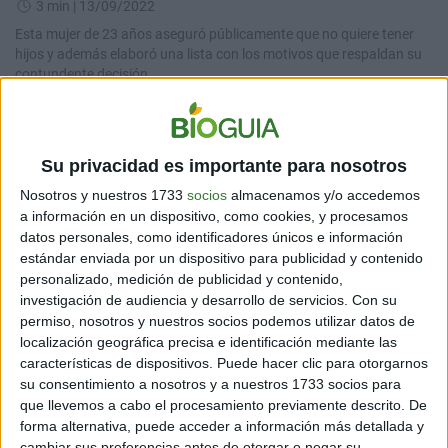
3 min
| 13/09/2022
Esta mujer de 23 años aseguró públicamente que no quiere tener
hijos y además elaboró una lista con los motivos que respaldan su
contundente decisión.
Su privacidad es importante para nosotros
Nosotros y nuestros 1733
socios
almacenamos y/o accedemos
a información en un dispositivo, como cookies, y procesamos
datos personales, como identificadores únicos e información
estándar enviada por un dispositivo para publicidad y contenido
personalizado, medición de publicidad y contenido,
TENDENCIAS
investigación de audiencia y desarrollo de servicios.
Con su
¡De no creer! Mujer de 46 años tuvo trillizos idénticos
permiso, nosotros y nuestros socios podemos utilizar datos de
localización geográfica precisa e identificación mediante las
con embarazo natural
características de dispositivos. Puede hacer clic para otorgarnos
3 min
| 13/09/2022
su consentimiento a nosotros y a nuestros 1733 socios para
Este caso es uno entre 20 mil millones debido también a su edad. A
que llevemos a cabo el procesamiento previamente descrito. De
pesar de las raras y pocas posibilidades de ser madre, dio a luz a
forma alternativa, puede acceder a información más detallada y
Sky, River y Bay.
cambiar sus preferencias antes de otorgar o negar su