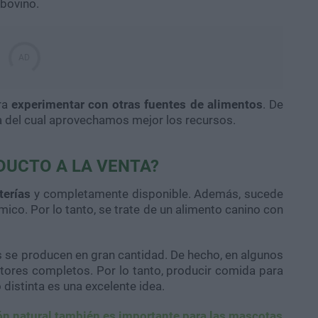
 bovino.
ra
experimentar con otras fuentes de alimentos
. De
a del cual aprovechamos mejor los recursos.
DUCTO A LA VENTA?
terías
y completamente disponible. Además, sucede
co. Por lo tanto, se trate de un alimento canino con
 se producen en gran cantidad. De hecho, en algunos
ores completos. Por lo tanto, producir comida para
distinta es una excelente idea.
ón natural también es importante para las mascotas