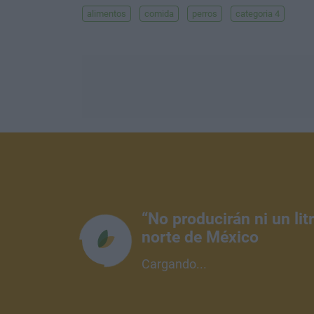
alimentos
comida
perros
categoria 4
“No producirán ni un li
norte de México
Cargando...