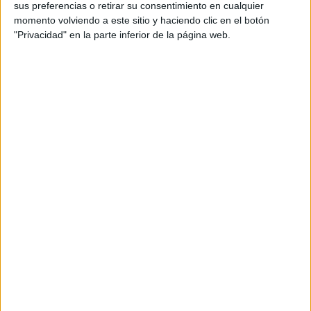
sus preferencias o retirar su consentimiento en cualquier
momento volviendo a este sitio y haciendo clic en el botón
"Privacidad" en la parte inferior de la página web.
ALIMENTACIÓN
Pepino con bicarbonato: ¿por qué todos lo están probando?
2 min
| 2025-11-10 23:20