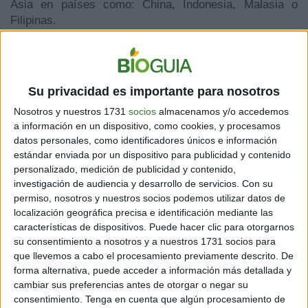
Asia en países como: China, Indonesia, Malasia o
Filipinas.
Una parte de los residuos exportados se recicla, pero
es un porcentaje muy reducido. Un artículo publicado
en Science Advances estimó que
solo un 9% de todo
Su privacidad es importante para nosotros
el plástico fabricado desde 1950 ha sido reciclado
.
Nosotros y nuestros 1731
socios
almacenamos y/o accedemos
Así,
la mayor parte termina incinerado o,
a información en un dispositivo, como cookies, y procesamos
simplemente abandonado, contaminando la tierra,
datos personales, como identificadores únicos e información
los ríos y los océanos
.
estándar enviada por un dispositivo para publicidad y contenido
personalizado, medición de publicidad y contenido,
El Centro Helmholtz para la investigación
investigación de audiencia y desarrollo de servicios.
Con su
medioambiental de Leipzig (Alemania) publicó hace un
permiso, nosotros y nuestros socios podemos utilizar datos de
año un análisis del flujo de esta basura que asola los
localización geográfica precisa e identificación mediante las
mares. Concluyó que
ocho de los diez ríos del
características de dispositivos. Puede hacer clic para otorgarnos
planeta que más plásticos vierten a los océanos
su consentimiento a nosotros y a nuestros 1731 socios para
están en Asia
.
que llevemos a cabo el procesamiento previamente descrito. De
forma alternativa, puede acceder a información más detallada y
[También te puede interesar:
Crean un plástico que
cambiar sus preferencias antes de otorgar o negar su
se recicla de manera infinita: esperan que reduzca
consentimiento.
Tenga en cuenta que algún procesamiento de