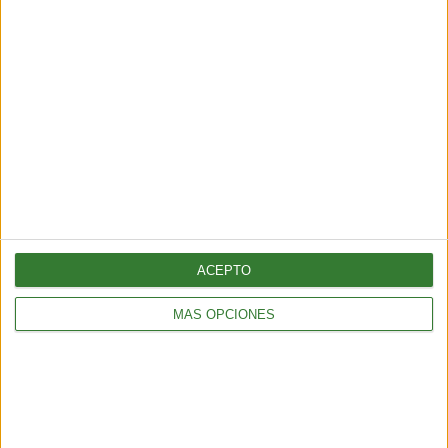
AMBIENTE
¿Es posible convertir la noche en día? El polémico proyecto que
busca iluminar la Tierra desde el espacio
6 min
| 2026-07-25 13:00
ACEPTO
MÁS OPCIONES