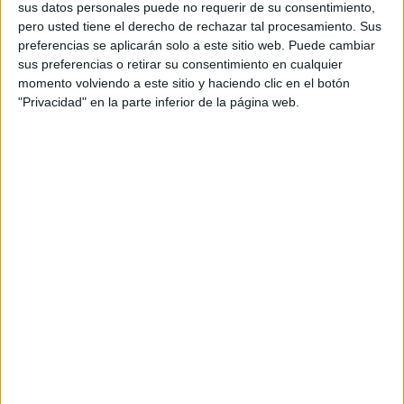
el volumen de desechos
]
sus datos personales puede no requerir de su consentimiento,
pero usted tiene el derecho de rechazar tal procesamiento. Sus
preferencias se aplicarán solo a este sitio web. Puede cambiar
sus preferencias o retirar su consentimiento en cualquier
momento volviendo a este sitio y haciendo clic en el botón
"Privacidad" en la parte inferior de la página web.
ACUERDO
Los 187 países miembros del
Convenio de Basilea
acordaron modificar ese acuerdo para poner en marcha