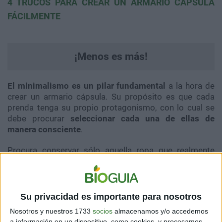
4 TRUCOS PARA CREAR UN ARMARIO CÁPSULA
FÁCILMENTE
¡Menos es más!
El minimalismo es un pilar fundamental
a la hora de
crear un armario cápsula. Su propósito es que cada
prenda tenga su propio protagonismo, con lo cual se
debe procurar
seleccionar cada una de ellas de
manera consciente
.
Procura conservar sólo aquella ropa que realmente
signifique algo para ti. Por el contrario, lo que no uses
puedes
recircularlo
:
venderlo, regalarlo, hacer un
trueque de prendas con una amiga o donarlo
son
buenas opciones.
Su privacidad es importante para nosotros
Nosotros y nuestros 1733
socios
almacenamos y/o accedemos
a información en un dispositivo, como cookies, y procesamos