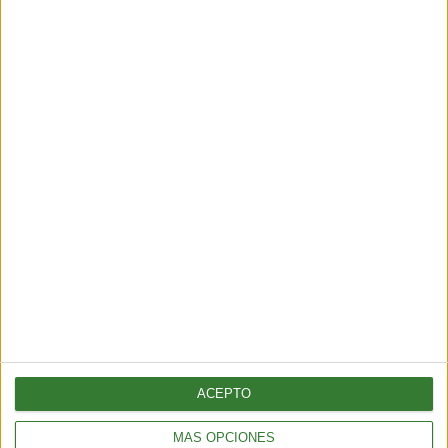
Los incendios en España y Francia
muestran una nueva amenaza:
¿por qué cada vez hay más fuegos
extremos?
Cargando...
ACEPTO
MÁS OPCIONES