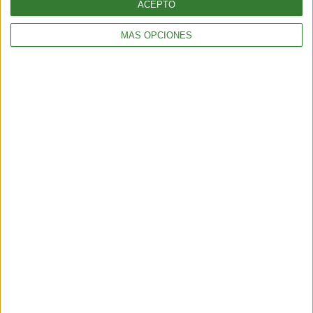
ACEPTO
pero, en realidad, una traducción más acercada sería
"correcta":
era la ballena
correcta
para cazar por la
MÁS OPCIONES
facilidad que su caracter significaba.
HOY, EN LUGAR DE CAZARLAS, ESTE CARACTER