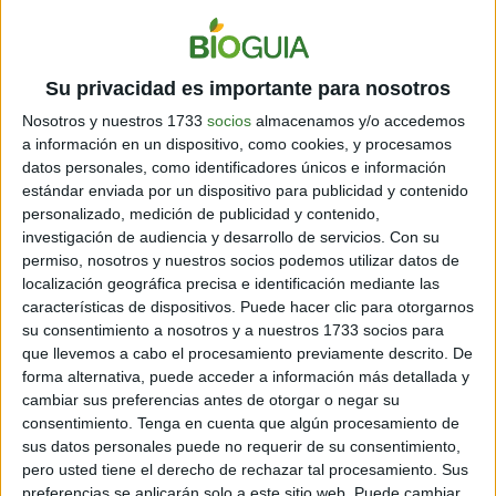
show, vamos a visitar la casa de las ballenas.
Observarlas bajo el agua es todavía más especial, pero
presenta otros desafíos. La ciudad de Puerto Madryn
Su privacidad es importante para nosotros
es la capital del buceo por su excelente visibilidad bajo
Nosotros y nuestros 1733
socios
almacenamos y/o accedemos
el agua, pero también participan de la ecuación las
a información en un dispositivo, como cookies, y procesamos
condiciones del viento y, una vez más, la predisposición
datos personales, como identificadores únicos e información
de los animales. Las primeras observaciones del
estándar enviada por un dispositivo para publicidad y contenido
Yellow Submarine
se realizan desde cubierta; después,
personalizado, medición de publicidad y contenido,
cuenta Luis, "
si parece conveniente nos acercamos
, o
investigación de audiencia y desarrollo de servicios.
Con su
esperamos a que ellas lo hagan."
permiso, nosotros y nuestros socios podemos utilizar datos de
localización geográfica precisa e identificación mediante las
características de dispositivos. Puede hacer clic para otorgarnos
su consentimiento a nosotros y a nuestros 1733 socios para
La esperanza y la
que llevemos a cabo el procesamiento previamente descrito. De
forma alternativa, puede acceder a información más detallada y
incertidumbre
cambiar sus preferencias antes de otorgar o negar su
consentimiento.
Tenga en cuenta que algún procesamiento de
sus datos personales puede no requerir de su consentimiento,
pero usted tiene el derecho de rechazar tal procesamiento. Sus
preferencias se aplicarán solo a este sitio web. Puede cambiar