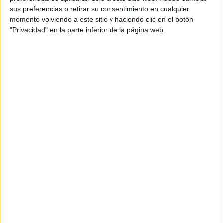
sus preferencias o retirar su consentimiento en cualquier
Hoy nos toca un día especial. "El vivir de actividades de
momento volviendo a este sitio y haciendo clic en el botón
mar hace que dependamos de las condiciones
"Privacidad" en la parte inferior de la página web.
climáticas," me dice Luis;
y es que hace tres días que
el puerto está cerrado por mal tiempo
. Tenemos
esperanza pero incertidumbre: la salida a la que nos
acercamos estaba pautada para la mañana y se
postergó al mediodía, buscando las mejores
condiciones. Cuando le pregunto cuántas posibilidades
de éxito tenemos, me cuenta que "de 135
navegaciones, 133 veces vimos ballenas bajo el agua".