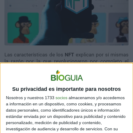
Las características de los
NFT
explican por sí mismas
la razón por la que revolucionaron por completo el
mundo artístico. Hace un año, el mercado de los
tokens no fungibles movió más dinero que el mismo
arte tradicional.
Su privacidad es importante para nosotros
De hecho, se estima que las obras digitales fueron
Nosotros y nuestros 1733
socios
almacenamos y/o accedemos
vendidas por grandes sumas de dinero, algunas hasta
a información en un dispositivo, como cookies, y procesamos
por más de 50 mil millones de dólares. Esto dice
datos personales, como identificadores únicos e información
mucho acerca de lo que se puede lograr a través de los
estándar enviada por un dispositivo para publicidad y contenido
NFT
e incluso, pueden ser clave para combatir del
personalizado, medición de publicidad y contenido,
cambio climático y la destrucción de la biodiversidad.
investigación de audiencia y desarrollo de servicios.
Con su