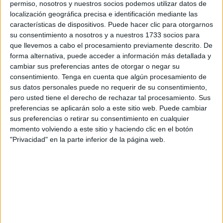
permiso, nosotros y nuestros socios podemos utilizar datos de
Si bien es cierto, que hasta hace poco, pensar en unir el
localización geográfica precisa e identificación mediante las
mundo cripto con el de la
ecología
era una idea
características de dispositivos. Puede hacer clic para otorgarnos
descabellada, la verdad es que es posible. A pesar de
su consentimiento a nosotros y a nuestros 1733 socios para
que no los NFT no sean bien vistos por su enorme
que llevemos a cabo el procesamiento previamente descrito. De
consumo de energía eléctrica y la gran huella de
forma alternativa, puede acceder a información más detallada y
carbono que son capaces de producir. Los Blockchain
cambiar sus preferencias antes de otorgar o negar su
(término que se utiliza para definir la tecnología virtual
consentimiento.
Tenga en cuenta que algún procesamiento de
que sirve como base para los NFT y todas las
sus datos personales puede no requerir de su consentimiento,
criptomonedas) no están para nada cerca de una
pero usted tiene el derecho de rechazar tal procesamiento. Sus
ayuda que sirva para salvar a la madre naturaleza.
preferencias se aplicarán solo a este sitio web. Puede cambiar
sus preferencias o retirar su consentimiento en cualquier
No obstante, pasa el tiempo y las iniciativas para
momento volviendo a este sitio y haciendo clic en el botón
buscar la compatibilidad entre los
NFT
y el cuidado del
"Privacidad" en la parte inferior de la página web.
medio ambiente, está cada vez más cerca. Los tokens
se han vuelto populares para asignar un valor a
determinados elementos digitales, ya sea una pintura o
una canción. El mismo método se está empezando a
aplicar con el objetivo de “tokenizar” cualquier tipo de
activos ambientales.