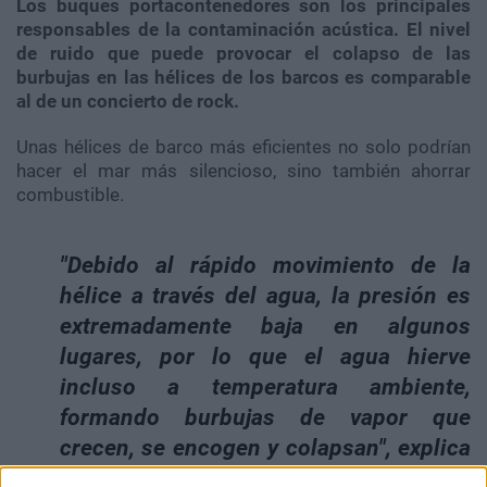
Los buques portacontenedores son los principales
responsables de la contaminación acústica. El nivel
de ruido que puede provocar el colapso de las
burbujas en las hélices de los barcos es comparable
al de un concierto de rock.
Unas hélices de barco más eficientes no solo podrían
hacer el mar más silencioso, sino también ahorrar
combustible.
"Debido al rápido movimiento de la
hélice a través del agua, la presión es
extremadamente baja en algunos
lugares, por lo que el agua hierve
incluso a temperatura ambiente,
formando burbujas de vapor que
crecen, se encogen y colapsan", explica
Max Schuster, que asesora a las