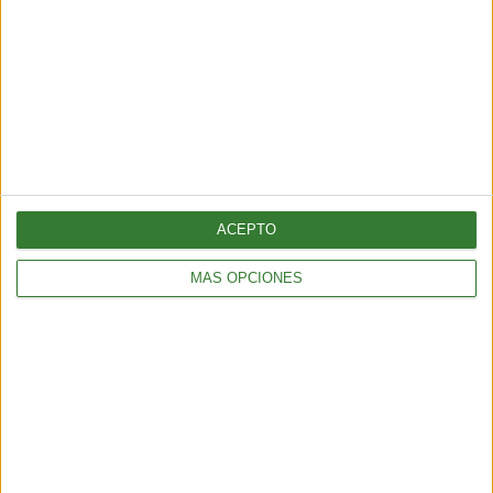
Récord histórico de sargazo
golpea al Caribe y al golfo de
México
Cargando...
ACEPTO
MÁS OPCIONES