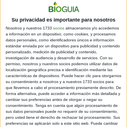
compañías navieras sobre cómo
reducir el ruido de sus barcos en la
Su privacidad es importante para nosotros
consultora DW-ShipConsult.
Nosotros y nuestros 1733
socios
almacenamos y/o accedemos
a información en un dispositivo, como cookies, y procesamos
El problema recae en que el reequipamiento no es
datos personales, como identificadores únicos e información
barato, y las compañías navieras rara vez están
estándar enviada por un dispositivo para publicidad y contenido
obligadas a hacerlo. Por ese motivo, el Puerto de
personalizado, medición de publicidad y contenido,
investigación de audiencia y desarrollo de servicios.
Con su
Vancouver ha ofrecido incentivos a los operadores de
permiso, nosotros y nuestros socios podemos utilizar datos de
buques, por lo que aquellos barcos que son más
localización geográfica precisa e identificación mediante las
silenciosos solo pagan la mitad de las tasas
características de dispositivos. Puede hacer clic para otorgarnos
portuarias.
su consentimiento a nosotros y a nuestros 1733 socios para
que llevemos a cabo el procesamiento previamente descrito. De
Te puede interesar:
Científicos "siembran" corales para
forma alternativa, puede acceder a información más detallada y
restaurar ecosistemas en las Islas Galápagos
cambiar sus preferencias antes de otorgar o negar su
consentimiento.
Tenga en cuenta que algún procesamiento de
sus datos personales puede no requerir de su consentimiento,
pero usted tiene el derecho de rechazar tal procesamiento. Sus
preferencias se aplicarán solo a este sitio web. Puede cambiar