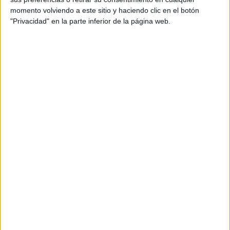
momento volviendo a este sitio y haciendo clic en el botón
"Privacidad" en la parte inferior de la página web.
LIBERAR EL AIRE DE TOXINAS Y HACER DEPORTE
No cabe duda que hay
grandes beneficios al andar en
bicicleta
. Por ello, se recomienda su uso. Para la salud
son muy recomendables: queman grasas, tonifican
músculos y mejoran el sistema cardiovascular.
Mucho se habla acerca de
nuevos modelos de
bicicletas en el futuro
. En dado caso, acá hemos
presentado esta interesante opción.
Al pedalear
limpiamos ese aire que respiramos
, que tanto
necesitamos para la salud. ¡Hay que manejar estas