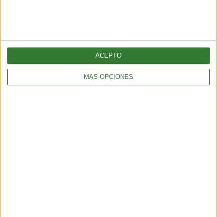
5 min
| 2026-07-28 13:00
ACEPTO
MÁS OPCIONES
AMBIENTE
¿Es posible convertir la noche en día? El polémico proyecto que
busca iluminar la Tierra desde el espacio
6 min
| 2026-07-25 13:00