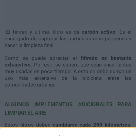
-El tercer, y último, filtro es de
carbón activo
. Es el
encargado de capturar las partículas más pequeñas y
hacer la limpieza final.
Como se puede apreciar, el
filtrado es bastante
exhaustivo.
Por eso, se espera que sean unas llantas
muy usadas en poco tiempo. A esto se debe sumar un
uso más extensivo de la bicicleta entre las
comunidades urbanas.
ALGUNOS IMPLEMENTOS ADICIONALES PARA
LIMPIAR EL AIRE
Estos filtros deben
cambiarse cada 250 kilómetros,
aproximadamente
. Al hacer este recorrido, se logran