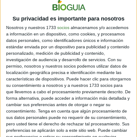
3
purificar 0,665 m
por kilómetro. Esta cantidad
equivale al tamaño de la plaza Trafalgar Square, la cual
es de un tamaño considerable.
Su privacidad es importante para nosotros
Nosotros y nuestros 1733
socios
almacenamos y/o accedemos
Para mejorar la capacidad de estas bicicletas, se
a información en un dispositivo, como cookies, y procesamos
espera colocarles un dispositivo de rastreo.
De esa
datos personales, como identificadores únicos e información
manera, se logra saber la cantidad de distancia
estándar enviada por un dispositivo para publicidad y contenido
recorrida. Sin duda, se trata de una excelente opción
personalizado, medición de publicidad y contenido,
para eliminar contaminación del aire.
investigación de audiencia y desarrollo de servicios.
Con su
permiso, nosotros y nuestros socios podemos utilizar datos de
Hay que tener en cuenta que
una bicicleta también
localización geográfica precisa e identificación mediante las
emite dióxido de carbono
. Esto obedece a que el
características de dispositivos. Puede hacer clic para otorgarnos
ciclista, al pedalear, emite una fuerte respiración. Por
su consentimiento a nosotros y a nuestros 1733 socios para
eso, libera un total de 21 gramos de este dióxido por
que llevemos a cabo el procesamiento previamente descrito. De
cada kilómetro de distancia.
forma alternativa, puede acceder a información más detallada y
cambiar sus preferencias antes de otorgar o negar su
consentimiento.
Tenga en cuenta que algún procesamiento de
sus datos personales puede no requerir de su consentimiento,
pero usted tiene el derecho de rechazar tal procesamiento. Sus
preferencias se aplicarán solo a este sitio web. Puede cambiar
sus preferencias o retirar su consentimiento en cualquier