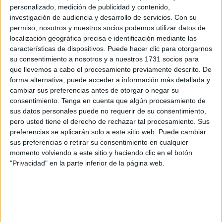
montañosos y con escenarios hacia el mar. Abarca
personalizado, medición de publicidad y contenido,
pequeñas poblaciones y una biodiversidad interesante.
investigación de audiencia y desarrollo de servicios.
Con su
permiso, nosotros y nuestros socios podemos utilizar datos de
localización geográfica precisa e identificación mediante las
características de dispositivos. Puede hacer clic para otorgarnos
su consentimiento a nosotros y a nuestros 1731 socios para
que llevemos a cabo el procesamiento previamente descrito. De
forma alternativa, puede acceder a información más detallada y
cambiar sus preferencias antes de otorgar o negar su
consentimiento.
Tenga en cuenta que algún procesamiento de
sus datos personales puede no requerir de su consentimiento,
pero usted tiene el derecho de rechazar tal procesamiento. Sus
preferencias se aplicarán solo a este sitio web. Puede cambiar
sus preferencias o retirar su consentimiento en cualquier
momento volviendo a este sitio y haciendo clic en el botón
-
Øystesefjella en Kvam, Samnanger y Vaksdal
: un
"Privacidad" en la parte inferior de la página web.
sitio donde no solo se preserva la naturaleza, sino
buena parte de la cultura nórdica.
-
Los Alpes Sunnmøre en Ørsta
:
una cordillera con
alturas que superan los 1.500 metros. Un sitio muy