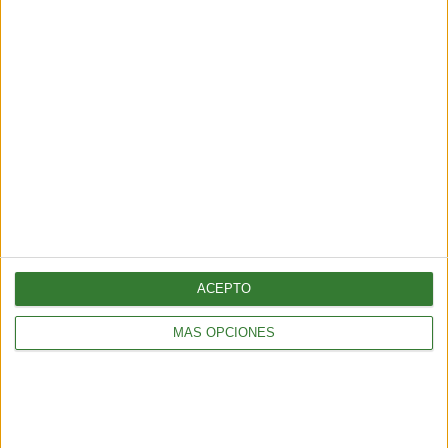
muestran una nueva amenaza:
¿por qué cada vez hay más fuegos
extremos?
Cargando...
ACEPTO
MÁS OPCIONES