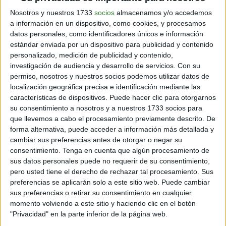
"El hecho de que el Día de la Sobrecapacidad de la
Nosotros y nuestros 1733
socios
almacenamos y/o accedemos
Tierra sea el 29 de julio significa que
la humanidad
a información en un dispositivo, como cookies, y procesamos
utiliza actualmente los recursos ecológicos 1,75
datos personales, como identificadores únicos e información
veces más deprisa
que la capacidad de regeneración
estándar enviada por un dispositivo para publicidad y contenido
de los ecosistemas
", según explica la organización.
personalizado, medición de publicidad y contenido,
investigación de audiencia y desarrollo de servicios.
Con su
La deforestación, la erosión de los suelos, la pérdida de
permiso, nosotros y nuestros socios podemos utilizar datos de
biodiversidad y el aumento del dióxido de carbono en
localización geográfica precisa e identificación mediante las
la atmósfera llevan al cambio climático y a
eventos
características de dispositivos. Puede hacer clic para otorgarnos
climatológicos extremos como huracanes poderosos
su consentimiento a nosotros y a nuestros 1733 socios para
y olas de calor inusualemnte intensas
, como la que ha
que llevemos a cabo el procesamiento previamente descrito. De
vivido Europa este verano.
forma alternativa, puede acceder a información más detallada y
cambiar sus preferencias antes de otorgar o negar su
Si bien todos somos responsables de esta situación,
consentimiento.
Tenga en cuenta que algún procesamiento de
los niveles de consumo de recursos varían entre
sus datos personales puede no requerir de su consentimiento,
países. Por ejemplo,
si viviéramos al ritmo de
pero usted tiene el derecho de rechazar tal procesamiento. Sus
consumo de Estados Unidos, se necesitarían cinco
preferencias se aplicarán solo a este sitio web. Puede cambiar
planetas Tierra
. Si todos consumiéramos como
sus preferencias o retirar su consentimiento en cualquier
australianos o rusos, se necesitarían 4,1 y 3,2 planetas,
momento volviendo a este sitio y haciendo clic en el botón
respectivamente. En cambio, al ritmo de India
"Privacidad" en la parte inferior de la página web.
necesitaríamos 0,7 planetas Tierra.