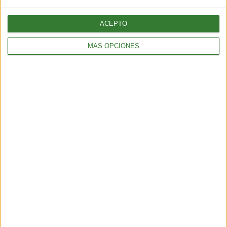
ACEPTO
MÁS OPCIONES
AMBIENTE
Los incendios en España y Francia muestran una nueva
amenaza: ¿por qué cada vez hay más fuegos extremos?
5 min
| 2026-07-28 13:00