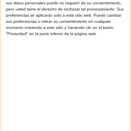
Se sabe que en
Asia la industrialización ha sido un
sus datos personales puede no requerir de su consentimiento,
fenómeno muy fuerte
, con secuelas duras para el
pero usted tiene el derecho de rechazar tal procesamiento. Sus
medio ambiente. Por eso, muchas naciones de ese
preferencias se aplicarán solo a este sitio web. Puede cambiar
sus preferencias o retirar su consentimiento en cualquier
continente han padecido estragos en la vegetación de
momento volviendo a este sitio y haciendo clic en el botón
sus ecosistemas.
"Privacidad" en la parte inferior de la página web.