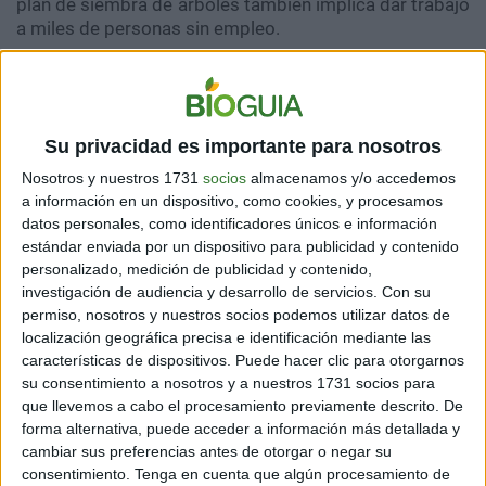
plan de siembra de árboles también implica dar trabajo
a miles de personas sin empleo.
Una excelente idea que tiene sustentabilidad
económica. De hecho, el Ministro del Ambiente
pakistaní,
Malik Amin Aslam
, ya ha mostrado algunos
avances en la Reserva Natural de Balloki, los cuales son
Su privacidad es importante para nosotros
bastante esperanzadores.
Nosotros y nuestros 1731
socios
almacenamos y/o accedemos
a información en un dispositivo, como cookies, y procesamos
datos personales, como identificadores únicos e información
estándar enviada por un dispositivo para publicidad y contenido
personalizado, medición de publicidad y contenido,
investigación de audiencia y desarrollo de servicios.
Con su
permiso, nosotros y nuestros socios podemos utilizar datos de
localización geográfica precisa e identificación mediante las
características de dispositivos. Puede hacer clic para otorgarnos
su consentimiento a nosotros y a nuestros 1731 socios para
que llevemos a cabo el procesamiento previamente descrito. De
forma alternativa, puede acceder a información más detallada y
cambiar sus preferencias antes de otorgar o negar su
consentimiento.
Tenga en cuenta que algún procesamiento de