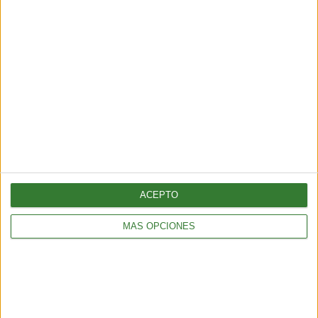
AMBIENTE
¿Es posible convertir la noche en día? El polémico proyecto que
busca iluminar la Tierra desde el espacio
6 min
| 2026-07-25 13:00
ACEPTO
MÁS OPCIONES