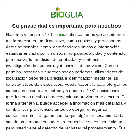
Si bien se ha firmado por 22 países (el resto lo podrá
Su privacidad es importante para nosotros
hacer hasta el 26 de septiembre de 2020), solo 8 lo
han ratificado y,
para que el acuerdo se ponga en vigor
Nosotros y nuestros 1731
socios
almacenamos y/o accedemos
se necesita, como mínimo, que 11 países lo
a información en un dispositivo, como cookies, y procesamos
ratifiquen.
Entre los que lo han firmado y no lo
datos personales, como identificadores únicos e información
ratificaron se encuentran: Argentina, Brasil, Colombia,
estándar enviada por un dispositivo para publicidad y contenido
México y Perú, entre otros. Luego, deberá incorporarse
personalizado, medición de publicidad y contenido,
investigación de audiencia y desarrollo de servicios.
Con su
a las leyes nacionales y crearse nuevas prácticas.
permiso, nosotros y nuestros socios podemos utilizar datos de
localización geográfica precisa e identificación mediante las
características de dispositivos. Puede hacer clic para otorgarnos
MÁS LEYES PERO SIN AVANCES SUSTANCIALES
su consentimiento a nosotros y a nuestros 1731 socios para
Según el nuevo informe sobre el estado de derecho
que llevemos a cabo el procesamiento previamente descrito. De
forma alternativa, puede acceder a información más detallada y
ambiental de la ONU, aunque el volumen de leyes
cambiar sus preferencias antes de otorgar o negar su
ambientales se ha multiplicado por 38 desde 1972, “la
consentimiento.
Tenga en cuenta que algún procesamiento de
incapacidad de aplicar y hacer cumplir plenamente las
sus datos personales puede no requerir de su consentimiento,
regulaciones es uno de los mayores desafíos para
pero usted tiene el derecho de rechazar tal procesamiento. Sus
mitigar el cambio climático, reducir la contaminación o