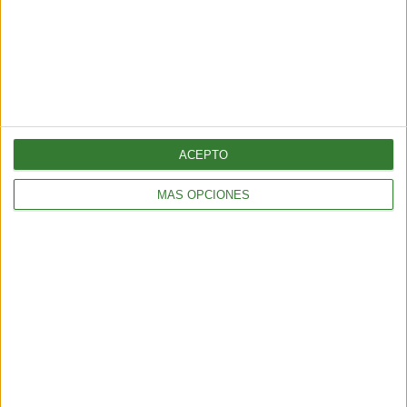
AMBIENTE
¿Es posible convertir la noche en día? El polémico proyecto que
busca iluminar la Tierra desde el espacio
6 min
| 2026-07-25 13:00
ACEPTO
MÁS OPCIONES
AMBIENTE
Temporal en Chile: qué es el río atmosférico categoría 5 que
azota al país
4 min
| 2026-07-17 14:45