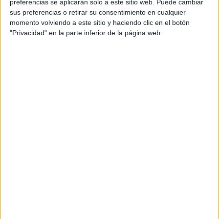
preferencias se aplicarán solo a este sitio web. Puede cambiar
detener la pérdida generalizada de especies y
sus preferencias o retirar su consentimiento en cualquier
hábitats”.
momento volviendo a este sitio y haciendo clic en el botón
"Privacidad" en la parte inferior de la página web.
El informe advierte una tendencia preocupante:
la
resistencia a las leyes ambientales que ha resultado en
un creciente número de casos de hostigamiento,
amenazas y asesinatos de defensores del ambiente.
Entre 2002 y 2013, 908 personas fueron asesinadas
en 35 países, entre ellas, guardaparques, inspectores