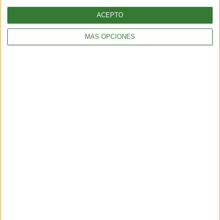
ACEPTO
¡Sumate a nuestra comunidad y recibe
en tu correo una selección exclusiva de
MÁS OPCIONES
nuestros contenidos!
Me quiero suscribir