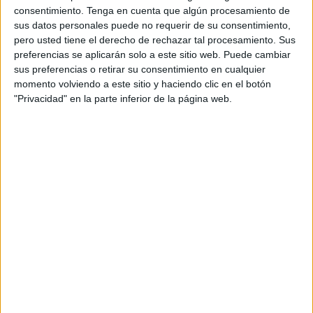
consentimiento.
Tenga en cuenta que algún procesamiento de
sus datos personales puede no requerir de su consentimiento,
pero usted tiene el derecho de rechazar tal procesamiento. Sus
preferencias se aplicarán solo a este sitio web. Puede cambiar
sus preferencias o retirar su consentimiento en cualquier
momento volviendo a este sitio y haciendo clic en el botón
"Privacidad" en la parte inferior de la página web.
También te puede interesar:
¿Conoces el "hospital" de
colibríes en México? la historia de Catia Lattouf
.
Virgo: desasosiego y
determinación