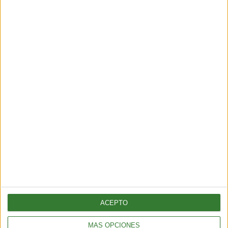
SUSCRÍBETE AL NEWSLETTER Y
SÉ PARTE DEL CAMBIO
¡Sumate a nuestra comunidad y recibe
en tu correo una selección exclusiva de
nuestros contenidos!
Me quiero suscribir
ACEPTO
MÁS OPCIONES