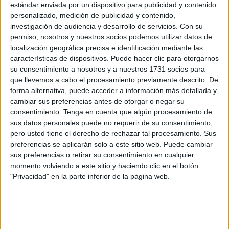
estándar enviada por un dispositivo para publicidad y contenido
personalizado, medición de publicidad y contenido,
2. Miel y cúrcuma
investigación de audiencia y desarrollo de servicios.
Con su
permiso, nosotros y nuestros socios podemos utilizar datos de
Ambos ingredientes son muy utilizados para aliviar
localización geográfica precisa e identificación mediante las
inflamaciones en el cuerpo, por eso suelen ser muy
características de dispositivos. Puede hacer clic para otorgarnos
usados también para calmar el dolor de garganta.
su consentimiento a nosotros y a nuestros 1731 socios para
que llevemos a cabo el procesamiento previamente descrito. De
¿Cómo hacerlo?
forma alternativa, puede acceder a información más detallada y
cambiar sus preferencias antes de otorgar o negar su
Mezcla 200 gramos de miel (preferentemente
consentimiento.
Tenga en cuenta que algún procesamiento de
orgánica), 2 cucharadas de cúrcuma en polvo, una
sus datos personales puede no requerir de su consentimiento,
pizca de jengibre en polvo o rallado, y una pizca de
pero usted tiene el derecho de rechazar tal procesamiento. Sus
pimienta negra. Coloca la preparación en un envase de
preferencias se aplicarán solo a este sitio web. Puede cambiar
vidrio esterilizado y luego toma: una cucharada cada
sus preferencias o retirar su consentimiento en cualquier
hora, el primer día en que te aparezca el dolor; la mitad
momento volviendo a este sitio y haciendo clic en el botón
de una cucharada, cada dos horas durante el segundo
"Privacidad" en la parte inferior de la página web.
día; y finamente, la mitad de una cucharada, tres veces
por día, el tercer día de molestias.
Con miel también puedes aprender también
cómo