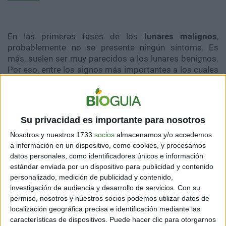
En las primeras fases de los
lunares malignos
,
probablemente no se presente ningún síntoma. Es
más, suelen ser muy parecidos a los lunares benignos.
Por eso, entre los signos más importantes a los cuales
hay que prestarles mucha atención, es a los cambios
que estos lunares puedan tener.
Los dermatólogos normalmente recomiendan revisar
Su privacidad es importante para nosotros
la piel cada mes, con el fin de buscar lunares nuevos o
alguna irregularidad. En caso de que se detecte algún
Nosotros y nuestros 1733
socios
almacenamos y/o accedemos
a información en un dispositivo, como cookies, y procesamos
cambio que se ha mantenido en el tiempo, es probable
datos personales, como identificadores únicos e información
que se deba a algún tipo de cáncer de piel que sea
estándar enviada por un dispositivo para publicidad y contenido
incipiente.
personalizado, medición de publicidad y contenido,
investigación de audiencia y desarrollo de servicios.
Con su
permiso, nosotros y nuestros socios podemos utilizar datos de
localización geográfica precisa e identificación mediante las
¿Cómo es el ABCDE del
características de dispositivos. Puede hacer clic para otorgarnos