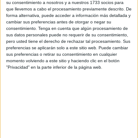
melanoma?
su consentimiento a nosotros y a nuestros 1733 socios para
que llevemos a cabo el procesamiento previamente descrito. De
forma alternativa, puede acceder a información más detallada y
cambiar sus preferencias antes de otorgar o negar su
consentimiento.
Tenga en cuenta que algún procesamiento de
sus datos personales puede no requerir de su consentimiento,
El ABCDE del melanoma es una regla nemotécnica que
pero usted tiene el derecho de rechazar tal procesamiento. Sus
les permite a las personas identificar los cambios que
preferencias se aplicarán solo a este sitio web. Puede cambiar
existen en los lunares y en las pecas. Los cuales
sus preferencias o retirar su consentimiento en cualquier
podrían hacer referencia a la presencia de un
momento volviendo a este sitio y haciendo clic en el botón
melanoma.
"Privacidad" en la parte inferior de la página web.
A es para asimetría:
Cuando la mitad de un lunar es
completamente distinta a la otra.
B para el borde:
Para identificar si el lunar cuenta con
bordes que sean irregulares.
C es para el color:
La lesión cuenta con distintos tonos
de marrón o de negro, en ciertos casos posee
manchas rojas, rosa, de color azul o blanco.