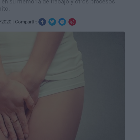
i en su memoria de trabajo y otros procesos
ito.
/2020
Compartir: