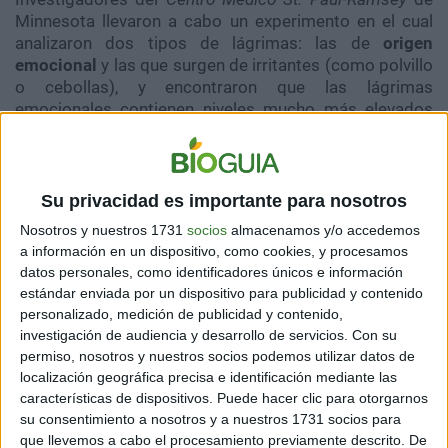
Minnesota llevaron a cabo un experimento en el cual
analizaron dos tipos de lágrimas: las de
origen
emocional
y las que surgen de irritantes (como polvillo
o cebollas), y encontraron que las lágrimas
emocionales contienen niveles mucho más elevados
de hormonas como la
prolactina
y la hormona
adrenocorticotrópica
(un excelente indicador de un
aumento de la ansiedad y/o el estrés) y una cantidad
considerable de
encefalina
, un pentapéptido que
Su privacidad es importante para nosotros
interviene en la regulación del dolor y funciona como un
Nosotros y nuestros 1731
socios
almacenamos y/o accedemos
analgésico natural producido por nuestro propio
a información en un dispositivo, como cookies, y procesamos
cuerpo.
datos personales, como identificadores únicos e información
estándar enviada por un dispositivo para publicidad y contenido
Todas las hormonas encontradas en las lágrimas
personalizado, medición de publicidad y contenido,
analizadas en este experimento son producidas
investigación de audiencia y desarrollo de servicios.
Con su
cuando el cuerpo se encuentra bajo estrés. Las
permiso, nosotros y nuestros socios podemos utilizar datos de
lágrimas emocionales tienen también cuatro veces
localización geográfica precisa e identificación mediante las
potasio que la que normalmente se encuentra en el
características de dispositivos. Puede hacer clic para otorgarnos
plasma sanguíneo, y 30 veces la concentración de
su consentimiento a nosotros y a nuestros 1731 socios para
manganeso, un elemento cuyas altas concentraciones
que llevemos a cabo el procesamiento previamente descrito. De